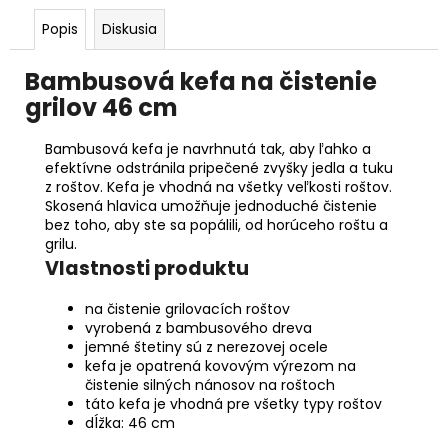
Popis
Diskusia
Bambusová kefa na čistenie
grilov 46 cm
Bambusová kefa je navrhnutá tak, aby ľahko a
efektívne odstránila pripečené zvyšky jedla a tuku
z roštov. Kefa je vhodná na všetky veľkosti roštov.
Skosená hlavica umožňuje jednoduché čistenie
bez toho, aby ste sa popálili, od horúceho roštu a
grilu.
Vlastnosti produktu
na čistenie grilovacích roštov
vyrobená z bambusového dreva
jemné štetiny sú z nerezovej ocele
kefa je opatrená kovovým výrezom na
čistenie silných nánosov na roštoch
táto kefa je vhodná pre všetky typy roštov
dĺžka: 46 cm