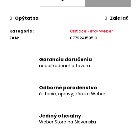
č
a
m
Opýtať sa
Zdieľať
e
Kategória
:
Čistiace kefky Weber
EAN
:
077924159510
WEBER
-
BRIKETY
8
Garancia doručenia
KG
nepoškodeného tovaru
€19,99
Odborné poradenstvo
čistenie, opravy, záruka Weber ...
Jediný oficiálny
Weber Store na Slovensku