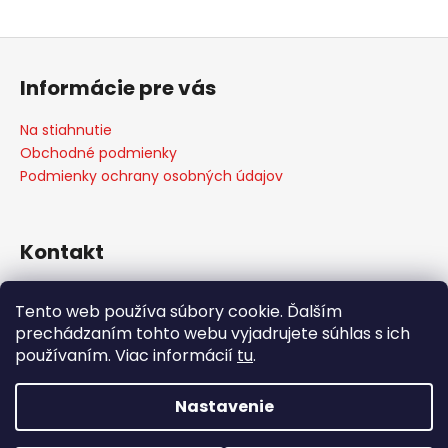
Z
á
Informácie pre vás
p
ä
Na stiahnutie
t
Obchodné podmienky
i
Podmienky ochrany osobných údajov
e
Kontakt
info
@
weber-store.sk
Tento web používa súbory cookie. Ďalším
+421 907 773 666
prechádzaním tohto webu vyjadrujete súhlas s ich
WEBER STORE Košice
používaním. Viac informácií
tu
.
weberstore_kosice
Nastavenie
Vytvoril Shoptet