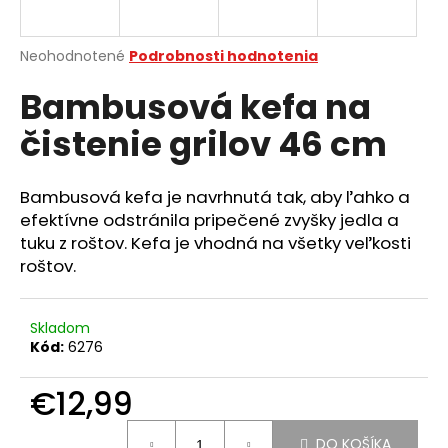
á
j
Priemerné
Neohodnotené
Podrobnosti hodnotenia
s
hodnotenie
Bambusová kefa na
produktu
ť
je
?
čistenie grilov 46 cm
0,0
z
5
hviezdičiek.
Bambusová kefa je navrhnutá tak, aby ľahko a
efektívne odstránila pripečené zvyšky jedla a
HĽADAŤ
tuku z roštov. Kefa je vhodná na všetky veľkosti
roštov.
O
Skladom
d
Kód:
6276
p
o
€12,99
r
ú
Jednotková
DO KOŠÍKA
cena: