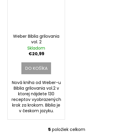
Weber Biblia grilovania
vol. 2
Skladom
€20,99
DO KOŠÍKA
Nová kniha od Weber-u
Biblia grilovania vol.2 v
ktorej nájdete 130
receptov vyobrazených
krok za krokom. Biblia je
v českom jazyku.
5
položiek celkom
O