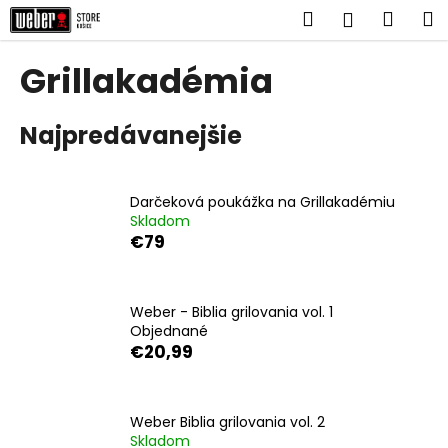
K
Prejsť
Hľadať
Náku
M
Prihlásen
na
o
obsah
Späť
Späť
košík
š
Grillakadémia
í
Č
k
Najpredávanejšie
o
p
o
Darčeková poukážka na Grillakadémiu
t
Skladom
r
€79
e
b
u
Weber - Biblia grilovania vol. 1
Objednané
j
€20,99
e
t
e
Weber Biblia grilovania vol. 2
n
Skladom