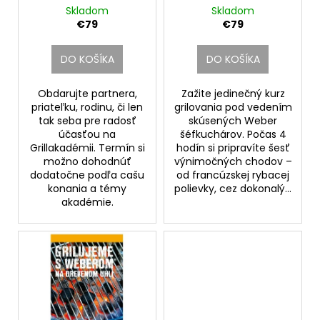
č
d
Skladom
Skladom
v
a
u
€79
€79
m
k
e
t
DO KOŠÍKA
DO KOŠÍKA
o
WEBER
v
Obdarujte partnera,
Zažite jedinečný kurz
-
priateľku, rodinu, či len
grilovania pod vedením
BRIKETY
tak seba pre radosť
skúsených Weber
8
účasťou na
šéfkuchárov. Počas 4
KG
Grillakadémii. Termín si
hodín si pripravíte šesť
€19,99
možno dohodnúť
výnimočných chodov –
dodatočne podľa cašu
od francúzskej rybacej
konania a témy
polievky, cez dokonalý...
akadémie.