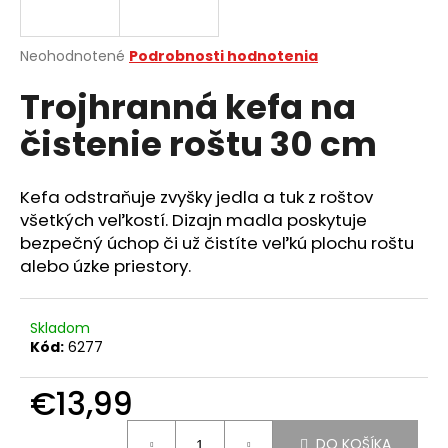
á
j
Priemerné
Neohodnotené
Podrobnosti hodnotenia
s
hodnotenie
Trojhranná kefa na
produktu
ť
je
?
čistenie roštu 30 cm
0,0
z
5
hviezdičiek.
Kefa odstraňuje zvyšky jedla a tuk z roštov
všetkých veľkostí. Dizajn madla poskytuje
HĽADAŤ
bezpečný úchop či už čistíte veľkú plochu roštu
alebo úzke priestory.
O
Skladom
d
Kód:
6277
p
o
€13,99
r
ú
Jednotková
DO KOŠÍKA
cena: