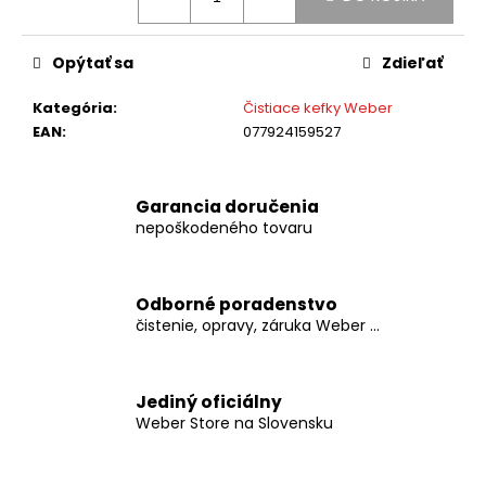
č
a
m
Opýtať sa
Zdieľať
e
Kategória
:
Čistiace kefky Weber
EAN
:
077924159527
DARČEKOVÁ
POUKÁŽKA
NA
GRILLAKADÉMIU
Garancia doručenia
€79
nepoškodeného tovaru
Odborné poradenstvo
čistenie, opravy, záruka Weber ...
Jediný oficiálny
Weber Store na Slovensku