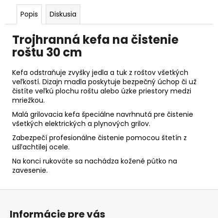
Popis
Diskusia
Trojhranná kefa na čistenie
roštu 30 cm
Kefa odstraňuje zvyšky jedla a tuk z roštov všetkých
veľkostí. Dizajn madla poskytuje bezpečný úchop či už
čistíte veľkú plochu roštu alebo úzke priestory medzi
mriežkou.
Malá grilovacia kefa špeciálne navrhnutá pre čistenie
všetkých elektrických a plynových grilov.
Zabezpečí profesionálne čistenie pomocou štetín z
ušľachtilej ocele.
Na konci rukoväte sa nachádza kožené pútko na
zavesenie.
Z
á
Informácie pre vás