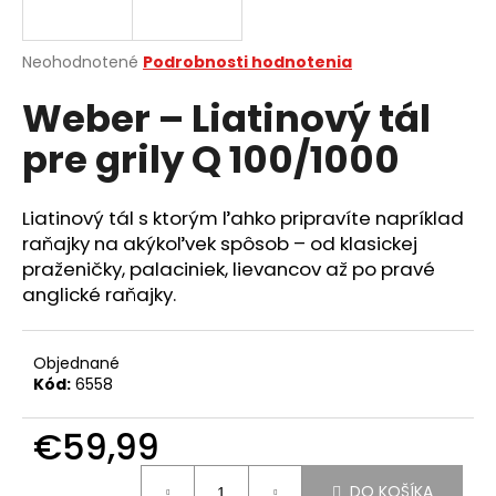
á
j
Priemerné
Neohodnotené
Podrobnosti hodnotenia
s
hodnotenie
Weber – Liatinový tál
produktu
ť
je
?
pre grily Q 100/1000
0,0
z
5
hviezdičiek.
Liatinový tál s ktorým ľahko pripravíte napríklad
raňajky na akýkoľvek spôsob – od klasickej
HĽADAŤ
praženičky, palaciniek, lievancov až po pravé
anglické raňajky.
O
Objednané
d
Kód:
6558
p
o
€59,99
r
ú
Jednotková
DO KOŠÍKA
cena: