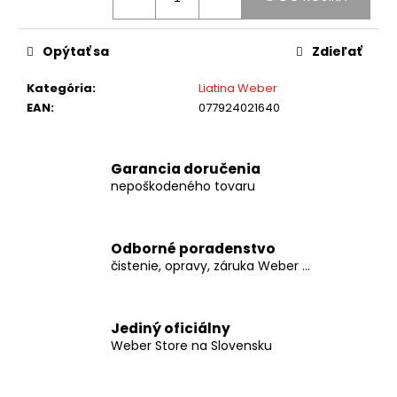
č
a
m
Opýtať sa
Zdieľať
e
Kategória
:
Liatina Weber
EAN
:
077924021640
GRIL
NA
UHLIE
WEBER
Garancia doručenia
MASTER
nepoškodeného tovaru
TOUCH
GBS
C-
5755
BURNT
Odborné poradenstvo
ORANGE
čistenie, opravy, záruka Weber ...
€349
Jediný oficiálny
Weber Store na Slovensku