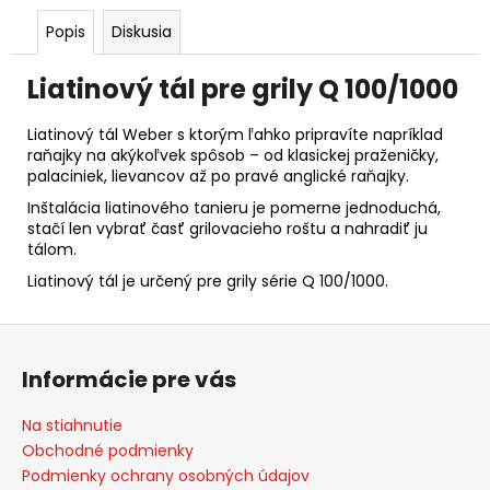
Popis
Diskusia
Liatinový tál pre grily Q 100/1000
Liatinový tál Weber s ktorým ľahko pripravíte napríklad
raňajky na akýkoľvek spôsob – od klasickej praženičky,
palaciniek, lievancov až po pravé anglické raňajky.
Inštalácia liatinového tanieru je pomerne jednoduchá,
stačí len vybrať časť grilovacieho roštu a nahradiť ju
tálom.
Liatinový tál je určený pre grily série Q 100/1000.
Z
á
Informácie pre vás
p
ä
Na stiahnutie
t
Obchodné podmienky
i
Podmienky ochrany osobných údajov