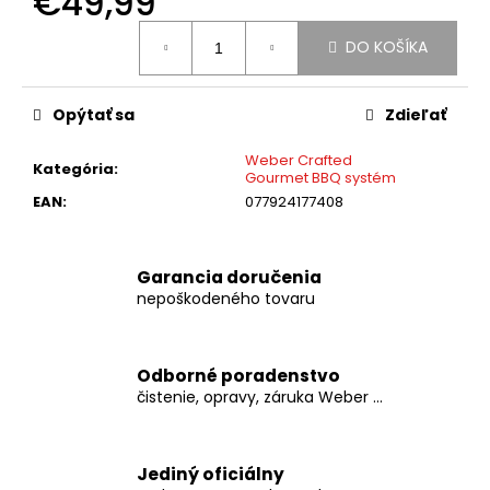
€49,99
č
a
Jednotková
DO KOŠÍKA
m
cena:
e
Opýtať sa
Zdieľať
GRIL
NA
Weber Crafted
Kategória
:
UHLIE
Gourmet BBQ systém
WEBER
EAN
:
077924177408
MASTER
TOUCH
GBS
C-
Garancia doručenia
5755
nepoškodeného tovaru
STEALTH
€389
Odborné poradenstvo
čistenie, opravy, záruka Weber ...
Jediný oficiálny