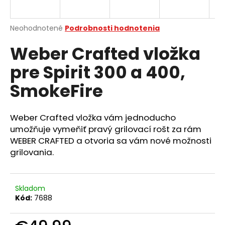
á
j
Priemerné
Neohodnotené
Podrobnosti hodnotenia
s
hodnotenie
Weber Crafted vložka
produktu
ť
je
?
pre Spirit 300 a 400,
0,0
z
SmokeFire
5
hviezdičiek.
Weber Crafted vložka vám jednoducho
HĽADAŤ
umožňuje vymeňiť pravý grilovací rošt za rám
WEBER CRAFTED a otvoria sa vám nové možnosti
grilovania.
O
d
p
Skladom
o
Kód:
7688
r
ú