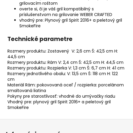
grilovacím roštom​
overte si, či je váš gril kompatibilný s
príslušenstvom na grilovanie WEBER CRAFTED
vhodný pre: Plynový gril Spirit 2016+ a peletový gril
SmokeFire
Technické parametre
Rozmery produktu: Zostavený V: 2,6 cm Š: 42,5 cm H:
44,5 cm
Rozmery produktu: Rám V: 2,4 cm Š: 42,5 cm H: 44,5 cm
Rozmery produktu: Rozpierka V: 1,3 cm Š: 6,7 cm H: 41 cm
Rozmery jednotlivého obalu: V: 13,5 cm Š: 118 cm H: 122
cm
Materiál Rám: pokovovaná oceľ / rozpierka: porcelánom
smaltovaná liatina
Pokyny pre starostlivosť: vhodné do umývačky riadu
Vhodný pre: plynový gril Spirit 2016+ a peletový gril
SmokeFire
Z
á