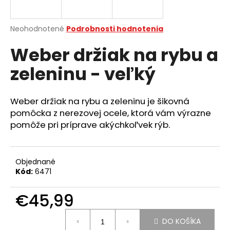
á
j
Priemerné
Neohodnotené
Podrobnosti hodnotenia
s
hodnotenie
Weber držiak na rybu a
produktu
ť
je
?
zeleninu - veľký
0,0
z
5
hviezdičiek.
Weber držiak na rybu a zeleninu je šikovná
pomôcka z nerezovej ocele, ktorá vám výrazne
HĽADAŤ
pomôže pri príprave akýchkoľvek rýb.
Objednané
O
Kód:
6471
d
p
€45,99
o
r
Jednotková
ú
DO KOŠÍKA
cena: