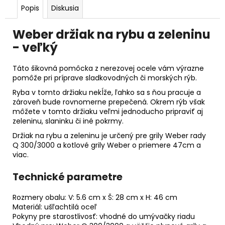
Popis
Diskusia
Weber držiak na rybu a zeleninu
- veľký
Táto šikovná pomôcka z nerezovej ocele vám výrazne
pomôže pri príprave sladkovodných či morských rýb.
Ryba v tomto držiaku nekĺže, ľahko sa s ňou pracuje a
zároveň bude rovnomerne prepečená. Okrem rýb však
môžete v tomto držiaku veľmi jednoducho pripraviť aj
zeleninu, slaninku či iné pokrmy.
Držiak na rybu a zeleninu je určený pre grily Weber rady
Q 300/3000 a kotlové grily Weber o priemere 47cm a
viac.
Technické parametre
Rozmery obalu: V: 5.6 cm x Š: 28 cm x H: 46 cm
Materiál: ušľachtilá oceľ
Pokyny pre starostlivosť: vhodné do umývačky riadu