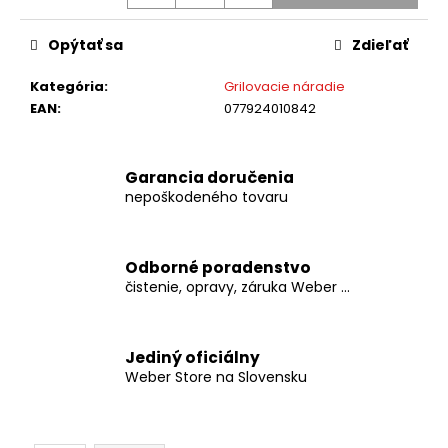
č
a
m
Opýtať sa
Zdieľať
e
Kategória
:
Grilovacie náradie
EAN
:
077924010842
WEBER
-
HLINÍKOVÉ
Garancia doručenia
MISKY
-
nepoškodeného tovaru
MALÉ
€5,99
Odborné poradenstvo
čistenie, opravy, záruka Weber ...
Jediný oficiálny
Weber Store na Slovensku