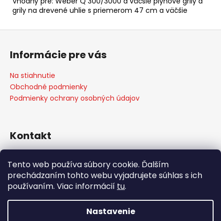
Vhodný pre: Weber Q 300/3000 a väčšie plynové grily a
grily na drevené uhlie s priemerom 47 cm a väčšie
Z
á
Informácie pre vás
p
ä
Na stiahnutie
t
Obchodné podmienky
i
Podmienky ochrany osobných údajov
e
Kontakt
info
@
weber-store.sk
Tento web používa súbory cookie. Ďalším
+421 907 773 666
prechádzaním tohto webu vyjadrujete súhlas s ich
WEBER STORE Košice
používaním. Viac informácií
tu
.
weberstore_kosice
Nastavenie
Vytvoril Shoptet