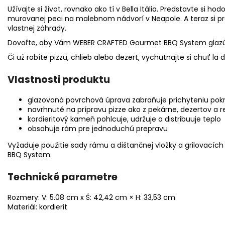
Užívajte si život, rovnako ako tí v Bella Itália. Predstavte si
murovanej peci na malebnom nádvorí v Neapole. A teraz si pred
vlastnej záhrady.
Dovoľte, aby Vám WEBER CRAFTED Gourmet BBQ System glazúr
Či už robíte pizzu, chlieb alebo dezert, vychutnajte si chuť la 
Vlastnosti produktu
glazovaná povrchová úprava zabraňuje prichyteniu pokr
navrhnuté na prípravu pizze ako z pekárne, dezertov a
kordieritový kameň pohlcuje, udržuje a distribuuje teplo
obsahuje rám pre jednoduchú prepravu
Vyžaduje použitie sady rámu a dištančnej vložky a grilovací
BBQ System.
Technické parametre
Rozmery: V: 5.08 cm x Š: 42,42 cm × H: 33,53 cm
Materiál: kordierit