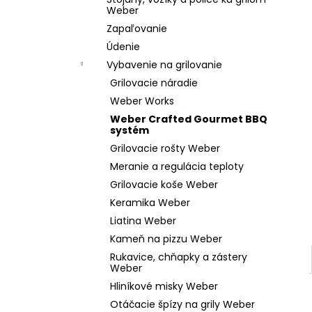
WEBER GO-ANYWHERE PRENOSNÝ GRIL
Weber
NA UHLIE
Zapaľovanie
€119,99
Údenie
Vybavenie na grilovanie
Grilovacie náradie
Weber Works
Weber Crafted Gourmet BBQ
systém
Grilovacie rošty Weber
Meranie a regulácia teploty
Grilovacie koše Weber
Keramika Weber
Liatina Weber
Kameň na pizzu Weber
Rukavice, chňapky a zástery
Weber
Hliníkové misky Weber
Otáčacie špízy na grily Weber