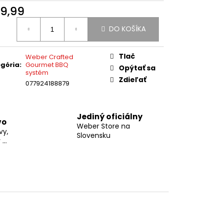
UKÁŽKA NA
9,99
otková
DO KOŠÍKA
:
Tlač
Weber Crafted
gória
:
Gourmet BBQ
Opýtať sa
systém
Zdieľať
077924188879
Jediný oficiálny
vo
Weber Store na
vy,
Slovensku
...