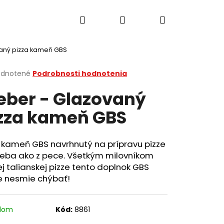
Hľadať
Prihlásenie
Nákupný
aný pizza kameň GBS
košík
erné
dnotené
Podrobnosti hodnotenia
tenie
ber - Glazovaný
ktu
zza kameň GBS
ičiek.
 kameň GBS navrhnutý na prípravu pizze
leba ako z pece. Všetkým milovníkom
j talianskej pizze tento doplnok GBS
e nesmie chýbať!
Nasledujúce
adom
Kód:
8861