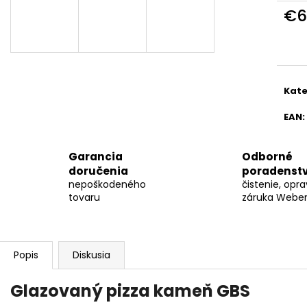
WEBER - BRIKETY 8 KG
DARČEKOVÁ PO
€6
GRILLAKADÉMIU
€19,99
Jedn
€79
cena
Kate
EAN
:
Garancia
Odborné
doručenia
poradenst
nepoškodeného
čistenie, opra
tovaru
záruka Weber 
Popis
Diskusia
Glazovaný pizza kameň GBS