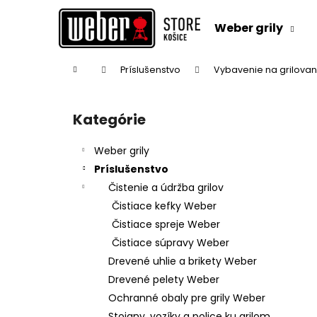
K
Prejsť
na
o
Weber grily
obsah
Späť
Späť
š
do
do
í
Domov
Príslušenstvo
Vybavenie na grilovan
k
obchodu
obchodu
B
o
Kategórie
Preskočiť
č
kategórie
n
Weber grily
ý
Príslušenstvo
p
Čistenie a údržba grilov
a
Čistiace kefky Weber
n
Čistiace spreje Weber
e
Čistiace súpravy Weber
l
Drevené uhlie a brikety Weber
Drevené pelety Weber
Ochranné obaly pre grily Weber
Stojany, vozíky a police ku grilom