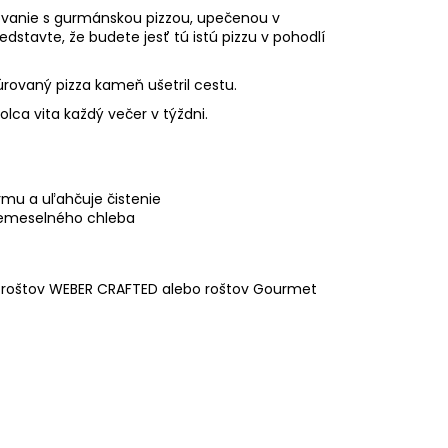
 hodovanie s gurmánskou pizzou, upečenou v
stavte, že budete jesť tú istú pizzu v pohodlí
ovaný pizza kameň ušetril cestu.
dolca vita každý večer v týždni.
mu a uľahčuje čistenie
 remeselného chleba
ch roštov WEBER CRAFTED alebo roštov Gourmet