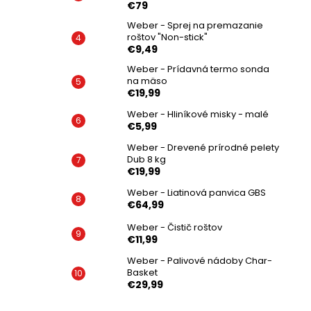
€79
Weber - Sprej na premazanie
roštov "Non-stick"
€9,49
Weber - Prídavná termo sonda
na mäso
€19,99
Weber - Hliníkové misky - malé
€5,99
Weber - Drevené prírodné pelety
Dub 8 kg
€19,99
Weber - Liatinová panvica GBS
€64,99
Weber - Čistič roštov
€11,99
Weber - Palivové nádoby Char-
Basket
€29,99