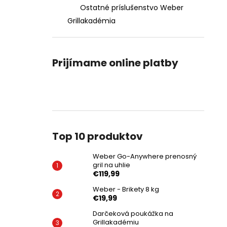
Ostatné príslušenstvo Weber
Grillakadémia
Prijímame online platby
Top 10 produktov
Weber Go-Anywhere prenosný
gril na uhlie
€119,99
Weber - Brikety 8 kg
€19,99
Darčeková poukážka na
Grillakadémiu