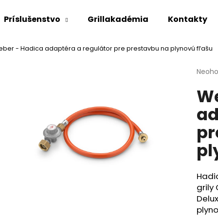
Príslušenstvo
Grillakadémia
Kontakty
ber - Hadica adaptéra a regulátor pre prestavbu na plynovú fľašu
Čo potrebujete nájsť?
Priem
Neoho
hodno
We
produ
HĽADAŤ
je
ad
0,0
z
pr
5
Odporúčame
hviezd
pl
Hadi
grily
Delux
plyn