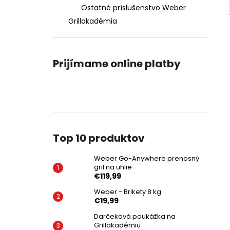
Ostatné príslušenstvo Weber
Grillakadémia
Prijímame online platby
Top 10 produktov
Weber Go-Anywhere prenosný
gril na uhlie
€119,99
Weber - Brikety 8 kg
€19,99
Darčeková poukážka na
Grillakadémiu