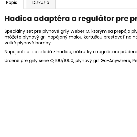
Popis
Diskusia
Hadica adaptéra a regulátor pre p
Špeciálny set pre plynové grily Weber Q, ktorým sa prepája p
môžete plynový gril napájaný malou kartušou prestavať na 
veľké plynové bomby.
Napájací set sa skladá z hadice, nákrutky a regulátora prúdeni
Určené pre grily
série Q 100/1000, plynový gril Go-Anywhere, P