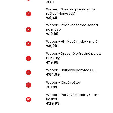
€79
Weber - Sprej na premazanie
roštov "Non-stick"
€9,49
Weber - Prídavná termo sonda
na mäso
€19,99
Weber - Hliníkové misky - malé
€5,99
Weber - Drevené prírodné pelety
Dub 8 kg
€19,99
Weber - Liatinová panvica GBS
€64,99
Weber - Čistič roštov
€11,99
Weber - Palivové nádoby Char-
Basket
€29,99