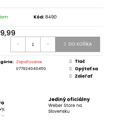
UKÁŽKA NA
adom
Kód:
8490
9,99
otková
DO KOŠÍKA
:
Tlač
gória
:
Zapaľovanie
077924040450
Opýtať sa
Zdieľať
Jediný oficiálny
vo
Weber Store na
vy,
Slovensku
...