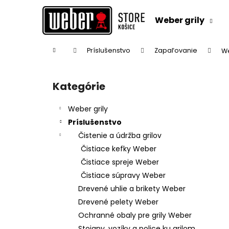
K
Prejsť
na
o
Weber grily
obsah
Späť
Späť
š
do
do
í
Domov
Príslušenstvo
Zapaľovanie
We
k
obchodu
obchodu
B
o
Kategórie
Preskočiť
č
kategórie
n
Weber grily
ý
Príslušenstvo
p
Čistenie a údržba grilov
a
Čistiace kefky Weber
n
Čistiace spreje Weber
e
Čistiace súpravy Weber
l
Drevené uhlie a brikety Weber
Drevené pelety Weber
Ochranné obaly pre grily Weber
Stojany, vozíky a police ku grilom