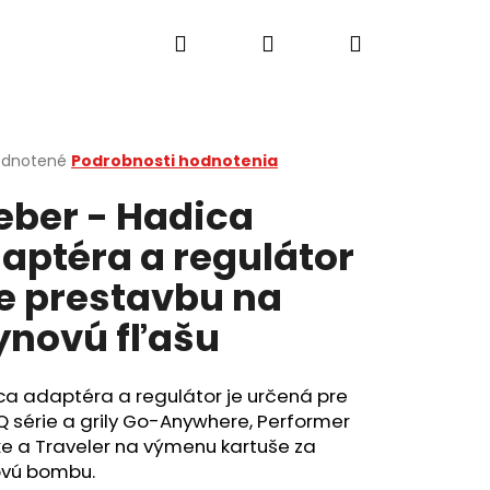
Hľadať
Prihlásenie
Nákupný
košík
erné
dnotené
Podrobnosti hodnotenia
tenie
ber - Hadica
ktu
aptéra a regulátor
e prestavbu na
ičiek.
ynovú fľašu
ca adaptéra a regulátor je určená pre
 Q série a grily
Go-Anywhere, Performer
Nasledujúce
e a Traveler
na výmenu kartuše za
ovú bombu.