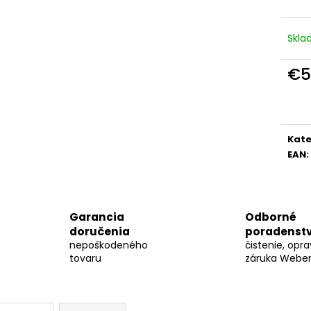
WEBER - BRIKETY 8 KG
DARČEKOVÁ PO
GRILLAKADÉMIU
€19,99
€79
Skl
€5
Jedn
cena
Kate
EAN
:
Garancia
Odborné
doručenia
poradenst
nepoškodeného
čistenie, opra
tovaru
záruka Weber 