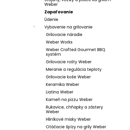
WEBER GO-ANYWHERE PRENOSNÝ GRIL
Weber
NA UHLIE
Zapaľovanie
€119,99
Údenie
Vybavenie na grilovanie
Grilovacie náradie
Weber Works
Weber Crafted Gourmet BBQ
systém
Grilovacie rošty Weber
Meranie a regulácia teploty
Grilovacie koše Weber
Keramika Weber
Liatina Weber
Kameň na pizzu Weber
Rukavice, chňapky a zástery
Weber
Hliníkové misky Weber
Otáčacie špízy na grily Weber