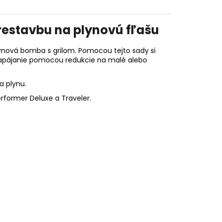
restavbu na plynovú fľašu
lynová bomba s grilom. Pomocou tejto sady si
napájanie pomocou redukcie na malé alebo
a plynu.
erformer Deluxe
a Traveler.