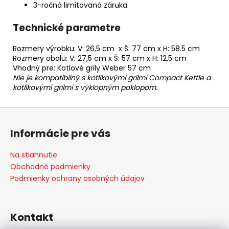
3-ročná limitovaná záruka
Technické parametre
Rozmery výrobku: V: 26,5 cm x Š: 77 cm x H: 58.5 cm
Rozmery obalu: V: 27,5 cm x Š: 57 cm x H: 12,5 cm
Vhodný pre: Kotlové grily Weber 57 cm
Nie je kompatibilný s kotlíkovými grilmi Compact Kettle a
kotlíkovými grilmi s výklopným poklopom.
Z
á
Informácie pre vás
p
ä
Na stiahnutie
t
Obchodné podmienky
i
Podmienky ochrany osobných údajov
e
Kontakt