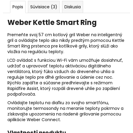
Popis
Súvisiace (3)
Diskusia
Weber Kettle Smart Ring
Premeňte svoj 57 cm kotlový gril Weber na inteligentný
gril a ovládajte teplo ako nikdy predtým pomocou Kettle
Smart Ring prstenca pre kotlíkové grily, ktorý slúži ako
vložka na reguláciu teploty.
LCD ovládač s funkciou Wi-Fi vám umožňuje dosiahnuť,
udržať a upravovať teplotu aktiváciou digitálneho
ventilátora, ktorý fúka vzduch do dreveného uhlia a
reguluje teplo pre dlhé grilovanie a údenie cez noc.
Rýchlo zapáľte a súčasne predhrievajte s režimom
Rapidfire Assist, ktorý rozpáli drevené uhlie po zapálení
podpaľovača.
Ovládajte teplotu na diaľku zo svojho smartfónu,
monitorujte termosondy na meranie teploty pokrmov a
získavajte upozornenia na riadené grilovanie pomocou
aplikácie Weber Connect.
Vlastnosti produktu