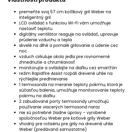
premeňte svoj 57 cm kotlíkový gril Weber na
inteligentný gril
LCD ovládač s funkciou Wi-Fi vám umožňuje
nastaviť teplotu
digitálny ventilátor reaguje na ovládač, upravuje
prúdenie vzduchu a tepla
skvelé na dlhé a pomalé grilovanie a údenie cez
noc
vzduch cirkuluje okolo jedla pre rovnomerné
zhnednutie a chrumkavosť
monitorujte a ovládajte na diaľku cez smartfón
režim Rapidfire Assist rozpáli drevené uhlie na
rýchlejšie predhrievanie
1 termosonda na meranie teploty pokrmu, ktorá je
súčasťou balenia, umožňuje monitorovanie teploty
pokrmu na diaľku
2 zabudované porty termosondy umožňujú
používanie viacerých termosond naraz
nie sú potrebné žiadne úpravy – vyrobené
spoločnosťou Weber pre kotlové grily Weber
vhodný pre rotisériu pre grily na drevené uhlie
Weber (predávaná samostatne)