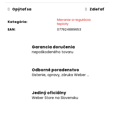
č
cena:
a
Opýtať sa
Zdieľať
m
e
Meranie a regulácia
Kategória
:
teploty
EAN
:
077924889653
WEBER
-
PRÍDAVNÁ
TERMO
Garancia doručenia
SONDA
nepoškodeného tovaru
NA
MÄSO
€19,99
Odborné poradenstvo
čistenie, opravy, záruka Weber ...
Jediný oficiálny
Weber Store na Slovensku