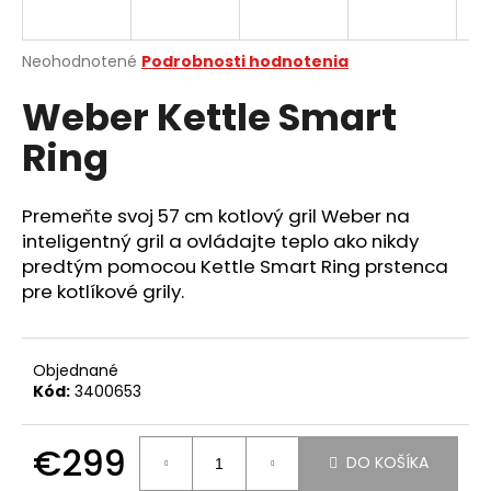
á
j
Priemerné
Neohodnotené
Podrobnosti hodnotenia
s
hodnotenie
Weber Kettle Smart
produktu
ť
je
?
Ring
0,0
z
5
hviezdičiek.
Premeňte svoj 57 cm kotlový gril Weber na
inteligentný gril a ovládajte teplo ako nikdy
HĽADAŤ
predtým pomocou Kettle Smart Ring prstenca
pre kotlíkové grily.
O
d
Objednané
Kód:
3400653
p
o
r
€299
DO KOŠÍKA
ú
Jednotková