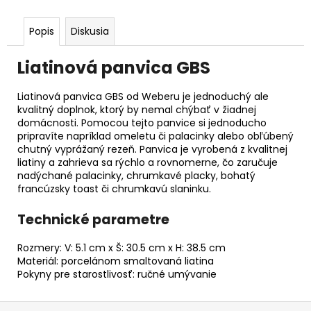
Popis
Diskusia
Liatinová panvica GBS
Liatinová panvica GBS od Weberu je jednoduchý ale
kvalitný doplnok, ktorý by nemal chýbať v žiadnej
domácnosti. Pomocou tejto panvice si jednoducho
pripravíte napríklad omeletu či palacinky alebo obľúbený
chutný vyprážaný rezeň. Panvica je vyrobená z kvalitnej
liatiny a zahrieva sa rýchlo a rovnomerne, čo zaručuje
nadýchané palacinky, chrumkavé placky, bohatý
francúzsky toast či chrumkavú slaninku.
Technické parametre
Rozmery: V: 5.1 cm x Š: 30.5 cm x H: 38.5 cm
Materiál: porcelánom smaltovaná liatina
Pokyny pre starostlivosť: ručné umývanie
Z