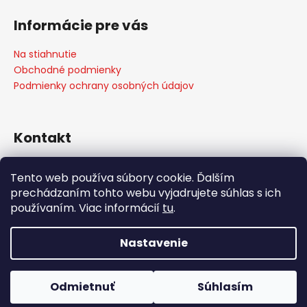
á
Informácie pre vás
p
ä
Na stiahnutie
t
Obchodné podmienky
i
Podmienky ochrany osobných údajov
e
Kontakt
info
@
weber-store.sk
Tento web používa súbory cookie. Ďalším
+421 907 773 666
prechádzaním tohto webu vyjadrujete súhlas s ich
WEBER STORE Košice
používaním. Viac informácií
tu
.
weberstore_kosice
Nastavenie
Vytvoril Shoptet
Copyright 2026
weber-store.sk
. Všetky práva
Odmietnuť
Súhlasím
vyhradené.