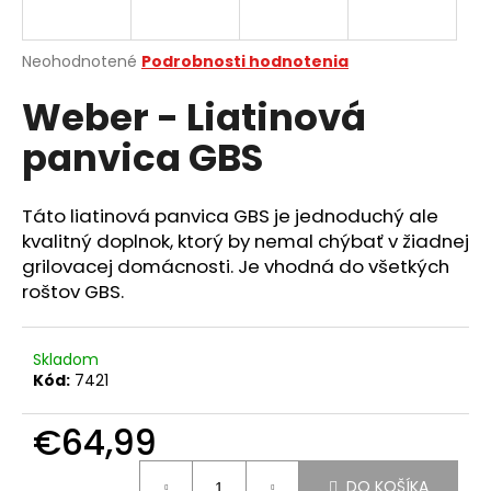
á
j
Priemerné
Neohodnotené
Podrobnosti hodnotenia
s
hodnotenie
Weber - Liatinová
produktu
ť
je
?
panvica GBS
0,0
z
5
hviezdičiek.
Táto liatinová panvica GBS je jednoduchý ale
kvalitný doplnok, ktorý by nemal chýbať v žiadnej
HĽADAŤ
grilovacej domácnosti. Je vhodná do všetkých
roštov GBS.
O
Skladom
d
Kód:
7421
p
o
€64,99
r
ú
Jednotková
DO KOŠÍKA
cena: