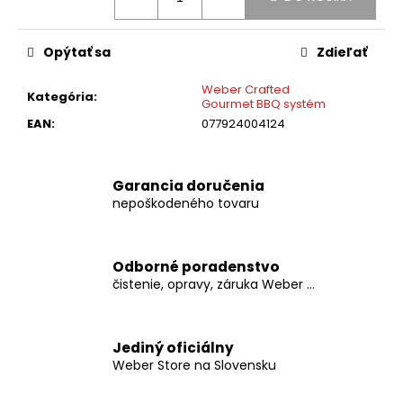
č
a
m
Opýtať sa
Zdieľať
e
Weber Crafted
Kategória
:
Gourmet BBQ systém
GRIL
EAN
:
077924004124
NA
UHLIE
WEBER
MASTER
Garancia doručenia
TOUCH
nepoškodeného tovaru
GBS
C-
5755
BURNT
Odborné poradenstvo
ORANGE
čistenie, opravy, záruka Weber ...
€349
Jediný oficiálny
Weber Store na Slovensku