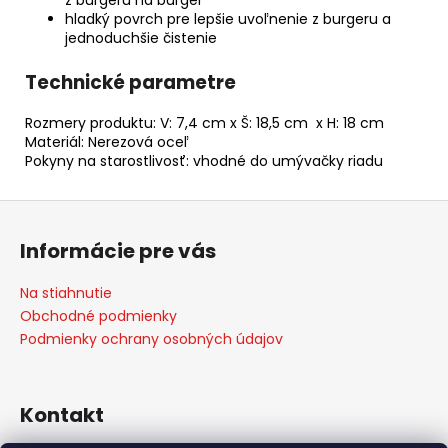
z burgeru na burger
hladký povrch pre lepšie uvoľnenie z burgeru a
jednoduchšie čistenie
Technické parametre
Rozmery produktu:
V
:
7,4 cm x Š: 18,5 cm x H: 18 cm
Materiál: Nerezová oceľ
Pokyny na starostlivosť: v
hodné do umývačky riadu
Z
á
Informácie pre vás
p
ä
Na stiahnutie
t
Obchodné podmienky
i
Podmienky ochrany osobných údajov
e
Kontakt