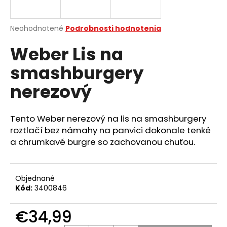
á
j
Priemerné
Neohodnotené
Podrobnosti hodnotenia
s
hodnotenie
Weber Lis na
produktu
ť
je
?
smashburgery
0,0
z
nerezový
5
hviezdičiek.
Tento Weber nerezový na lis na smashburgery
HĽADAŤ
roztlačí bez námahy
na panvici dokonale tenké
a chrumkavé burgre so zachovanou chuťou.
O
d
Objednané
p
Kód:
3400846
o
r
€34,99
ú