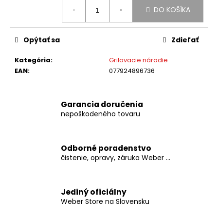
č
Jednotková
DO KOŠÍKA
a
cena:
m
e
Opýtať sa
Zdieľať
Kategória
:
Grilovacie náradie
WEBER
-
EAN
:
077924896736
DREVENÉ
PRÍRODNÉ
PELETY
DUB
Garancia doručenia
8
nepoškodeného tovaru
KG
€19,99
Odborné poradenstvo
čistenie, opravy, záruka Weber ...
Jediný oficiálny
Weber Store na Slovensku