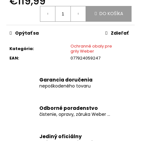
€119,99
č
a
Jednotková
DO KOŠÍKA
m
cena:
e
Opýtať sa
Zdieľať
WEBER
GO-
Ochranné obaly pre
Kategória
:
ANYWHERE
grily Weber
PRENOSNÝ
EAN
:
077924059247
GRIL
NA
UHLIE
Garancia doručenia
€119,99
nepoškodeného tovaru
Odborné poradenstvo
čistenie, opravy, záruka Weber ...
Jediný oficiálny