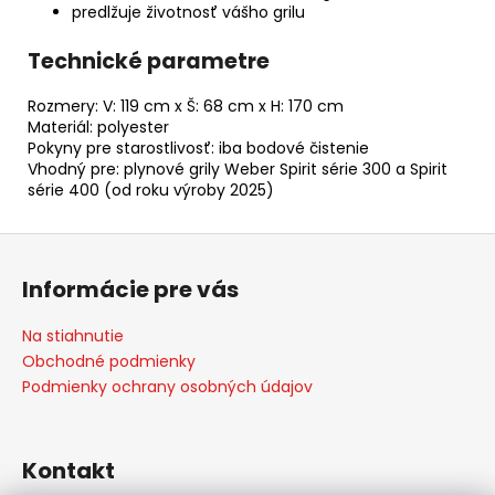
predlžuje životnosť vášho grilu
Technické parametre
Rozmery: V: 119 cm x Š: 68 cm x H: 170 cm
Materiál: polyester
Pokyny pre starostlivosť: iba bodové čistenie
Vhodný pre: plynové grily Weber Spirit série 300 a Spirit
série 400 (od roku výroby 2025)
Z
á
Informácie pre vás
p
ä
Na stiahnutie
t
Obchodné podmienky
i
Podmienky ochrany osobných údajov
e
Kontakt