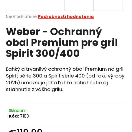
á
j
Priemerné
Neohodnotené
Podrobnosti hodnotenia
s
hodnotenie
Weber - Ochranný
produktu
ť
je
?
obal Premium pre gril
0,0
z
Spirit 300/400
5
hviezdičiek.
Ľahký a trvanlivý ochranný obal Premium na gril
HĽADAŤ
Spirit série 300 a Spirit série 400 (od roku výroby
2025) umožňuje jeho ľahké natiahnutie aj
stiahnutie z vášho grilu.
O
d
p
Skladom
o
Kód:
7183
r
ú