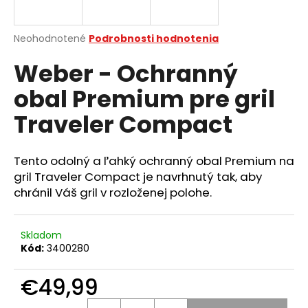
á
j
Priemerné
Neohodnotené
Podrobnosti hodnotenia
s
hodnotenie
Weber - Ochranný
produktu
ť
je
?
obal Premium pre gril
0,0
z
Traveler Compact
5
hviezdičiek.
Tento odolný a ľahký ochranný obal Premium na
HĽADAŤ
gril Traveler Compact je navrhnutý tak, aby
chránil Váš gril v rozloženej polohe.
O
d
Skladom
p
Kód:
3400280
o
r
€49,99
ú
Jednotková