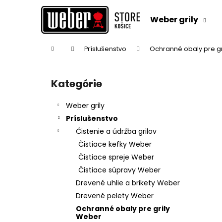
K
Prejsť
na
o
Weber grily
obsah
Späť
Späť
š
do
do
í
Domov
Príslušenstvo
Ochranné obaly pre g
k
obchodu
obchodu
B
o
Kategórie
Preskočiť
č
kategórie
n
Weber grily
ý
Príslušenstvo
p
Čistenie a údržba grilov
a
Čistiace kefky Weber
n
Čistiace spreje Weber
e
Čistiace súpravy Weber
l
Drevené uhlie a brikety Weber
Drevené pelety Weber
Ochranné obaly pre grily
Weber