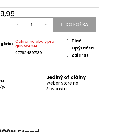
UKÁŽKA NA
9,99
otková
DO KOŠÍKA
:
Tlač
Ochranné obaly pre
gória
:
grily Weber
Opýtať sa
077924897139
Zdieľať
Jediný oficiálny
vo
Weber Store na
vy,
Slovensku
...