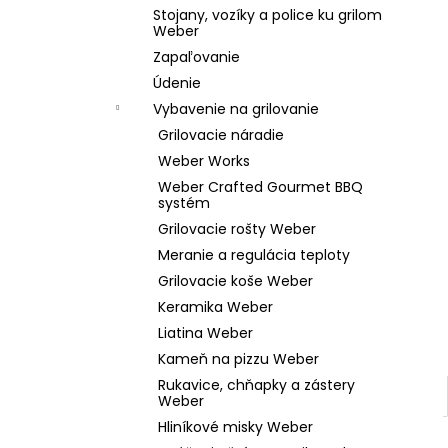
WEBER GO-ANYWHERE PRENOSNÝ GRIL
Stojany, vozíky a police ku grilom
NA UHLIE
Weber
€119,99
Zapaľovanie
Údenie
Vybavenie na grilovanie
Grilovacie náradie
Weber Works
Weber Crafted Gourmet BBQ
systém
Grilovacie rošty Weber
Meranie a regulácia teploty
Grilovacie koše Weber
Keramika Weber
Liatina Weber
Kameň na pizzu Weber
Rukavice, chňapky a zástery
Weber
Hliníkové misky Weber