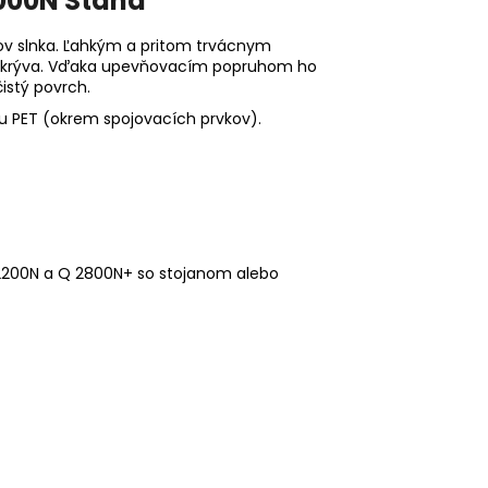
000N Stand
ov slnka. Ľahkým a pritom trvácnym
 odkrýva. Vďaka upevňovacím popruhom ho
istý povrch.
u PET (okrem spojovacích prvkov).
Q 2200N a Q 2800N+ so stojanom alebo