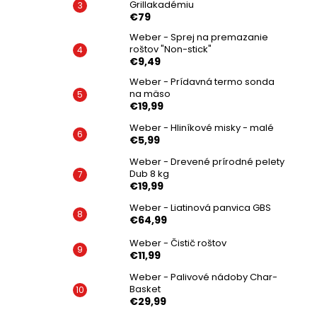
Grillakadémiu
€79
Weber - Sprej na premazanie
roštov "Non-stick"
€9,49
Weber - Prídavná termo sonda
na mäso
€19,99
Weber - Hliníkové misky - malé
€5,99
Weber - Drevené prírodné pelety
Dub 8 kg
€19,99
Weber - Liatinová panvica GBS
€64,99
Weber - Čistič roštov
€11,99
Weber - Palivové nádoby Char-
Basket
€29,99