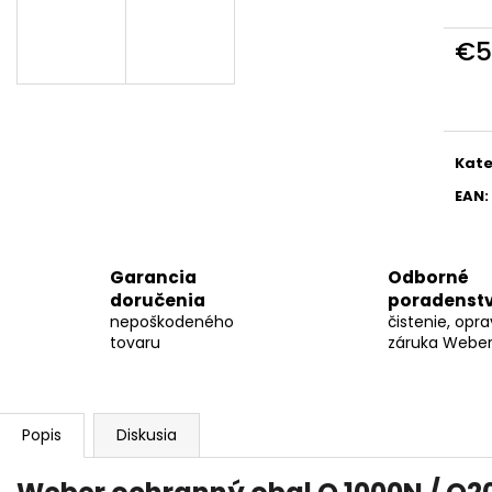
WEBER - BRIKETY 8 KG
DARČEKOVÁ PO
GRILLAKADÉMIU
€19,99
€5
€79
Jedn
cena
Kate
EAN
:
Garancia
Odborné
doručenia
poradenst
nepoškodeného
čistenie, opra
tovaru
záruka Weber 
Popis
Diskusia