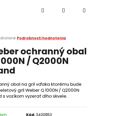
Hľadať
Prihlásenie
Nákupný
košík
erné
dnotené
Podrobnosti hodnotenia
tenie
ber ochranný obal
ktu
1000N / Q2000N
and
ičiek.
anný obal na gril vďaka ktorému bude
eletový gril Weber Q 1000N / Q2000N
 s vozíkom vyzerať dlho skvele.
Nasledujúce
adom
Kód:
3400853