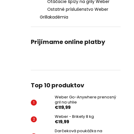
Otáčacie špízy na grily Weber
Ostatné príslušenstvo Weber
Grillakadémia
Prijímame online platby
Top 10 produktov
Weber Go-Anywhere prenosný
gril na uhlie
€119,99
Weber - Brikety 8 kg
€19,99
Darčeková poukážka na