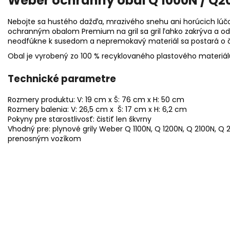
Weber ochranný obal Q 1000N / Q2
Nebojte sa hustého dažďa, mrazivého snehu ani horúcich lúč
ochranným obalom Premium na gril sa gril ľahko zakrýva a
neodfúkne k susedom a nepremokavý materiál sa postará o č
Obal je vyrobený zo 100 % recyklovaného plastového materiál
Technické parametre
Rozmery produktu: V: 19 cm x Š: 76 cm x H: 50 cm
Rozmery balenia: V: 26,5 cm x Š: 17 cm x H: 6,2 cm
Pokyny pre starostlivosť: čistiť len škvrny
Vhodný pre: plynové grily Weber Q 1100N, Q 1200N, Q 2100N, 
prenosným vozíkom