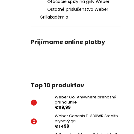
Otáčacie špízy na grily Weber
Ostatné príslušenstvo Weber
Grillakadémia
Prijímame online platby
Top 10 produktov
Weber Go-Anywhere prenosný
gril na uhlie
€119,99
Weber Genesis E-330WR Stealth
plynový gril
€1 499