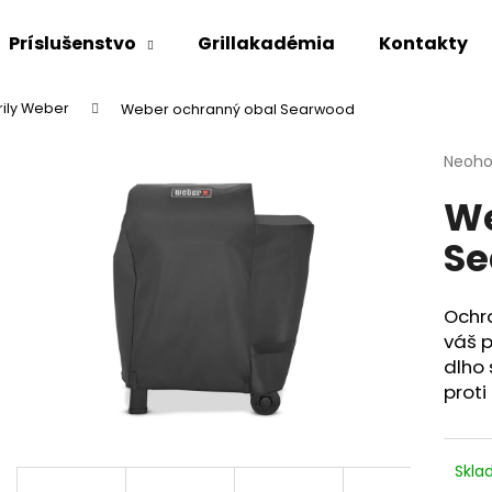
Príslušenstvo
Grillakadémia
Kontakty
rily Weber
Weber ochranný obal Searwood
Čo potrebujete nájsť?
Priem
Neoho
hodno
We
produ
HĽADAŤ
je
Se
0,0
z
5
Odporúčame
hviezd
Ochr
váš 
dlho 
prot
Skl