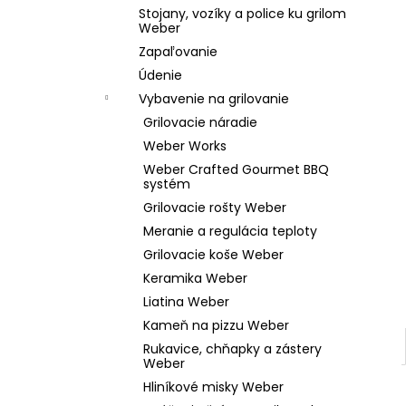
WEBER GO-ANYWHERE PRENOSNÝ GRIL
Stojany, vozíky a police ku grilom
NA UHLIE
Weber
€119,99
Zapaľovanie
Údenie
Vybavenie na grilovanie
Grilovacie náradie
Weber Works
Weber Crafted Gourmet BBQ
systém
Grilovacie rošty Weber
Meranie a regulácia teploty
Grilovacie koše Weber
Keramika Weber
Liatina Weber
Kameň na pizzu Weber
Rukavice, chňapky a zástery
Weber
Hliníkové misky Weber