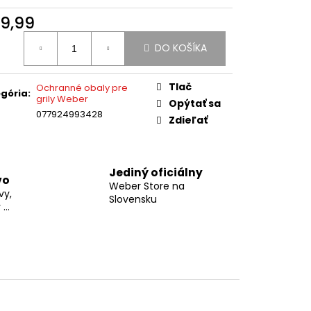
EBER ORIGINAL KETTLE
9,99
otková
DO KOŠÍKA
:
Tlač
Ochranné obaly pre
gória
:
grily Weber
Opýtať sa
077924993428
Zdieľať
Jediný oficiálny
vo
Weber Store na
vy,
Slovensku
...