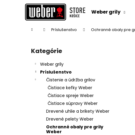
K
Prejsť
na
o
Weber grily
obsah
Späť
Späť
š
do
do
í
Domov
Príslušenstvo
Ochranné obaly pre g
k
obchodu
obchodu
B
o
Kategórie
Preskočiť
č
kategórie
n
Weber grily
ý
Príslušenstvo
p
Čistenie a údržba grilov
a
Čistiace kefky Weber
n
Čistiace spreje Weber
e
Čistiace súpravy Weber
l
Drevené uhlie a brikety Weber
Drevené pelety Weber
Ochranné obaly pre grily
Weber