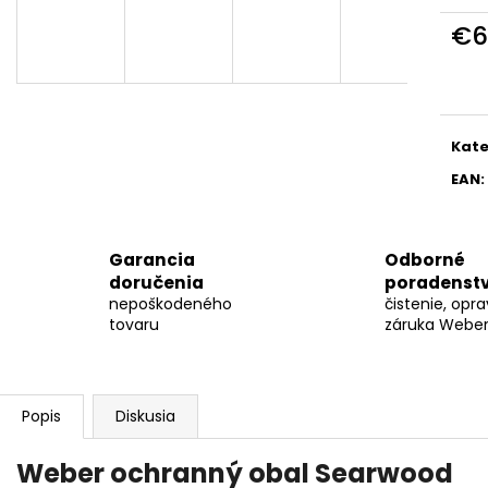
WEBER GENESIS E-330WR STEALTH
GRIL NA UHLIE W
PLYNOVÝ GRIL
PREMIUM
€6
€1 499
€249
Jedn
cena
Kate
EAN
:
Garancia
Odborné
doručenia
poradenst
nepoškodeného
čistenie, opra
tovaru
záruka Weber 
Popis
Diskusia
Weber ochranný obal Searwood