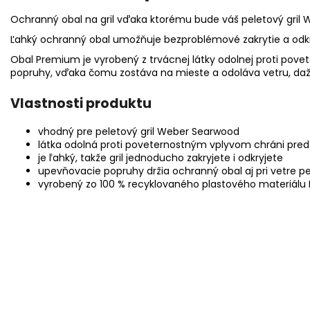
Ochranný obal na gril vďaka ktorému bude váš peletový gril 
Ľahký ochranný obal umožňuje bezproblémové zakrytie a odkry
Obal Premium je vyrobený z trvácnej látky odolnej proti po
popruhy, vďaka čomu zostáva na mieste a odoláva vetru, dažď
Vlastnosti produktu
vhodný pre peletový gril Weber Searwood
látka odolná proti poveternostným vplyvom chráni pred 
je ľahký, takže gril jednoducho zakryjete i odkryjete
upevňovacie popruhy držia ochranný obal aj pri vetre 
vyrobený zo 100 % recyklovaného plastového materiálu