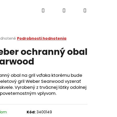
Hľadať
Prihlásenie
Nákupný
košík
erné
dnotené
Podrobnosti hodnotenia
tenie
ber ochranný obal
ktu
arwood
ičiek.
anný obal na gril vďaka ktorému bude
peletový gril Weber Searwood vyzerať
skvele. Vyrobený z trvácnej látky odolnej
i poveternostným vplyvom.
Nasledujúce
adom
Kód:
3400149