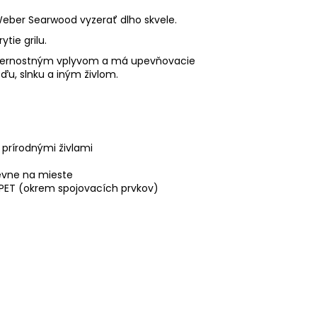
Weber Searwood vyzerať dlho skvele.
tie grilu.
veternostným vplyvom a má upevňovacie
u, slnku a iným živlom.
prírodnými živlami
pevne na mieste
 PET (okrem spojovacích prvkov)