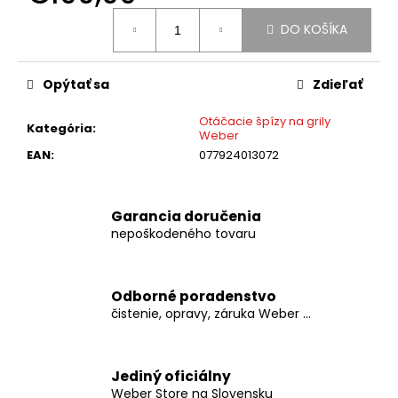
č
Jednotková
a
DO KOŠÍKA
cena:
m
e
Opýtať sa
Zdieľať
WEBER
Otáčacie špízy na grily
GO-
Kategória
:
Weber
ANYWHERE
EAN
:
077924013072
PRENOSNÝ
GRIL
NA
UHLIE
Garancia doručenia
€119,99
nepoškodeného tovaru
Odborné poradenstvo
čistenie, opravy, záruka Weber ...
Jediný oficiálny
Weber Store na Slovensku