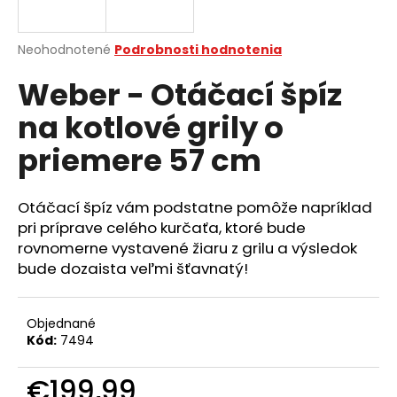
á
j
Priemerné
Neohodnotené
Podrobnosti hodnotenia
s
hodnotenie
Weber - Otáčací špíz
produktu
ť
je
?
na kotlové grily o
0,0
z
priemere 57 cm
5
hviezdičiek.
Otáčací špíz vám podstatne pomôže napríklad
HĽADAŤ
pri príprave celého kurčaťa, ktoré bude
rovnomerne vystavené žiaru z grilu a výsledok
bude dozaista veľmi šťavnatý!
O
d
p
Objednané
o
Kód:
7494
r
ú
€199,99