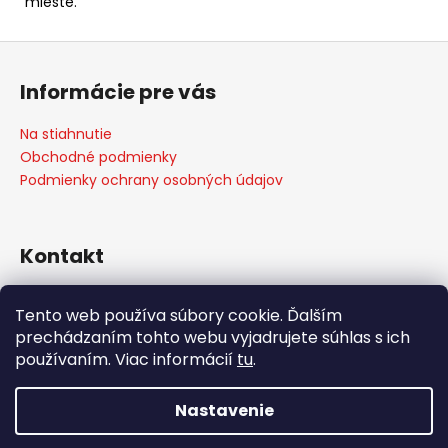
mieste.
Z
á
Informácie pre vás
p
ä
Na stiahnutie
t
Obchodné podmienky
i
Podmienky ochrany osobných údajov
e
Kontakt
info
@
weber-store.sk
Tento web používa súbory cookie. Ďalším
+421 907 773 666
prechádzaním tohto webu vyjadrujete súhlas s ich
WEBER STORE Košice
používaním. Viac informácií
tu
.
weberstore_kosice
Nastavenie
Vytvoril Shoptet