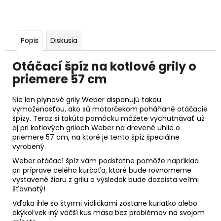
Popis
Diskusia
Otáčací špíz na kotlové grily o
priemere 57 cm
Nie len plynové grily Weber disponujú takou
vymoženosťou, ako sú motorčekom poháňané otáčacie
špízy. Teraz si takúto pomôcku môžete vychutnávať už
aj pri kotlových griloch Weber na drevené uhlie o
priemere 57 cm, na ktoré je tento špíz špeciálne
vyrobený.
Weber otáčací špíz vám podstatne pomôže napríklad
pri príprave celého kurčaťa, ktoré bude rovnomerne
vystavené žiaru z grilu a výsledok bude dozaista veľmi
šťavnatý!
Vďaka ihle so štyrmi vidličkami zostane kuriatko alebo
akýkoľvek iný väčší kus mäsa bez problémov na svojom