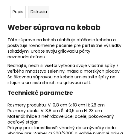
Popis
Diskusia
Weber súprava na kebab
Táto súprava na kebab uľahčuje otáčanie kebabu a
poskytuje rovnomerné pečenie pre perfektné výsledky
zakaždým. Urobte svoju grilovaciu párty
nezabudnuteľnou.
Nechajte, nech si všetci vytvoria svoje vlastné špízy z
veľkého množstva zeleniny, mäsa a morských plodov.
So šikovnou súpravou na kebab umiestnite špízy na
stojan a umiestnite ich na grilovací rošt.
Technické parametre
Rozmery produktu: V: 0,8 cm Š: 18 cm H: 28 cm
Rozmery obalu: V: 3,8 cm Š: 40,5 cm H: 23 cm
Materiál: Ihlice z nehrdzavejúcej ocele; pokovovaný
oceľový stojan
Pokyny pre starostlivosť: vhodný do umývačky riadu
Vhodný pre: Weber Q 200/2000 a väčšie plynové grily a