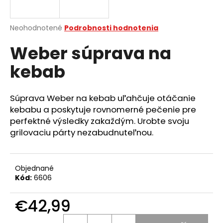
á
j
Priemerné
Neohodnotené
Podrobnosti hodnotenia
s
hodnotenie
Weber súprava na
produktu
ť
je
?
kebab
0,0
z
5
hviezdičiek.
Súprava Weber na kebab uľahčuje otáčanie
kebabu a poskytuje rovnomerné pečenie pre
HĽADAŤ
perfektné výsledky zakaždým. Urobte svoju
grilovaciu párty nezabudnuteľnou.
O
d
Objednané
Kód:
6606
p
o
€42,99
r
ú
Jednotková