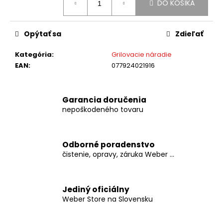
č
DO KOŠÍKA
cena:
a
m
e
Opýtať sa
Zdieľať
Kategória
:
Grilovacie náradie
WEBER
EAN
:
077924021916
-
PRÍDAVNÁ
TERMO
SONDA
Garancia doručenia
NA
nepoškodeného tovaru
MÄSO
€19,99
Odborné poradenstvo
čistenie, opravy, záruka Weber ...
Jediný oficiálny
Weber Store na Slovensku