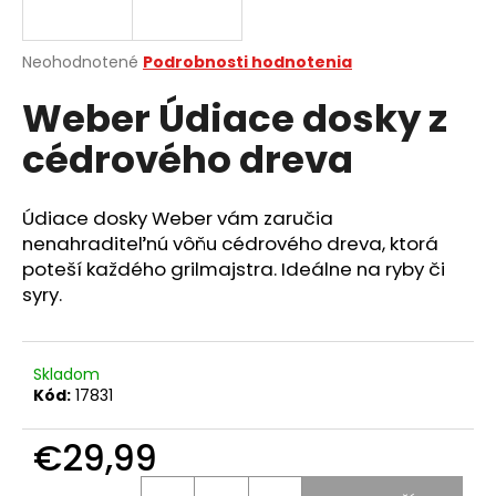
á
j
Priemerné
Neohodnotené
Podrobnosti hodnotenia
s
hodnotenie
Weber Údiace dosky z
produktu
ť
je
?
cédrového dreva
0,0
z
5
hviezdičiek.
Údiace dosky Weber vám zaručia
nenahraditeľnú vôňu cédrového dreva, ktorá
HĽADAŤ
poteší každého grilmajstra. Ideálne na ryby či
syry.
O
d
Skladom
Kód:
17831
p
o
€29,99
r
ú
Jednotková