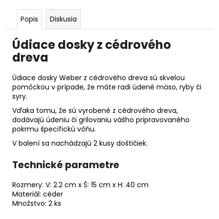
Popis
Diskusia
Údiace dosky z cédrového
dreva
Údiace dosky Weber z cédrového dreva sú skvelou
pomôckou v prípade, že máte radi údené mäso, ryby či
syry.
Vďaka tomu, že sú vyrobené z cédrového dreva,
dodávajú údeniu či grilovaniu vášho pripravovaného
pokrmu špecifickú vôňu.
V balení sa nachádzajú 2 kusy doštičiek.
Technické parametre
Rozmery: V: 2.2 cm x Š: 15 cm x H: 40 cm
Materiál: céder
Množstvo: 2 ks