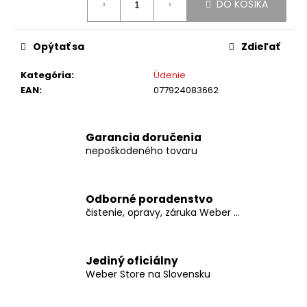
č
DO KOŠÍKA
cena:
a
m
e
Opýtať sa
Zdieľať
Kategória
:
Údenie
WEBER
EAN
:
077924083662
SPIRIT
EPX-
435R
STEALTH
Garancia doručenia
nepoškodeného tovaru
€999
Odborné poradenstvo
čistenie, opravy, záruka Weber ...
Jediný oficiálny
Weber Store na Slovensku