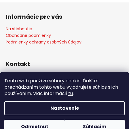
Z
á
Informácie pre vás
p
ä
Na stiahnutie
t
Obchodné podmienky
i
Podmienky ochrany osobných údajov
e
Kontakt
info
@
weber-store.sk
Tento web používa súbory cookie. Ďalším
+421 907 773 666
prechádzaním tohto webu vyjadrujete súhlas s ich
WEBER STORE Košice
používaním. Viac informácií
tu
.
weberstore_kosice
Nastavenie
Vytvoril Shoptet
Copyright 2026
weber-store.sk
. Všetky práva
Odmietnuť
Súhlasím
vyhradené.