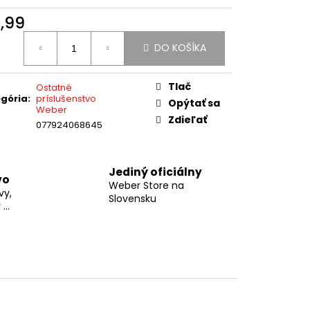
UKÁŽKA NA
1,99
otková
DO KOŠÍKA
:
Tlač
Ostatné
gória
:
príslušenstvo
Opýtať sa
Weber
Zdieľať
077924068645
Jediný oficiálny
vo
Weber Store na
vy,
Slovensku
...