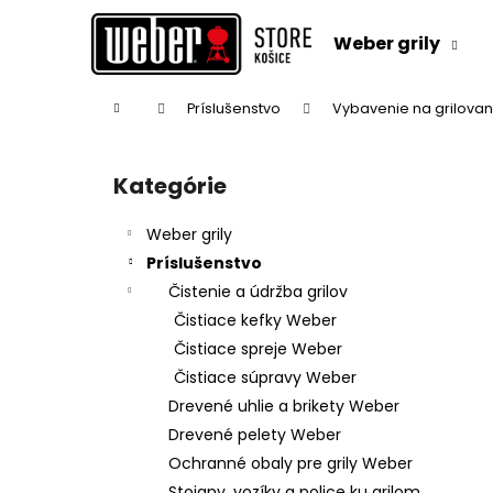
K
Prejsť
na
o
Weber grily
obsah
Späť
Späť
š
do
do
í
Domov
Príslušenstvo
Vybavenie na grilovan
k
obchodu
obchodu
B
o
Kategórie
Preskočiť
č
kategórie
n
Weber grily
ý
Príslušenstvo
p
Čistenie a údržba grilov
a
Čistiace kefky Weber
n
Čistiace spreje Weber
e
Čistiace súpravy Weber
l
Drevené uhlie a brikety Weber
Drevené pelety Weber
Ochranné obaly pre grily Weber
Stojany, vozíky a police ku grilom