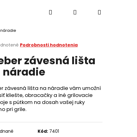
Hľadať
Prihlásenie
Nákupný
 náradie
košík
erné
dnotené
Podrobnosti hodnotenia
tenie
ber závesná lišta
ktu
 náradie
ičiek.
r závesná lišta na náradie vám umožní
iť kliešte, obracačky a iné grilovacie
oje s pútkom na dosah vašej ruky
o pri grile.
Nasledujúce
ednané
Kód:
7401