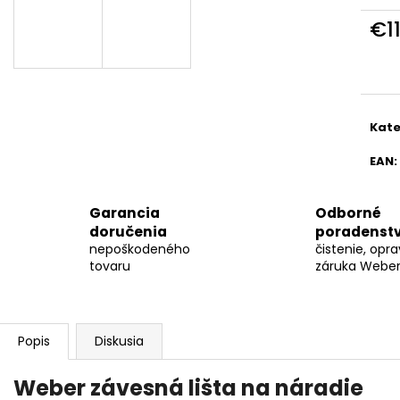
WEBER - BRIKETY 8 KG
DARČEKOVÁ PO
GRILLAKADÉMIU
€1
€19,99
€79
Jedn
cena
Kate
EAN
:
Garancia
Odborné
doručenia
poradenst
nepoškodeného
čistenie, opra
tovaru
záruka Weber 
Popis
Diskusia
Weber závesná lišta na náradie