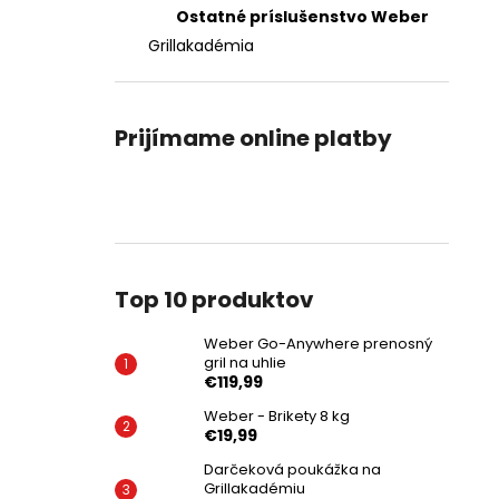
Ostatné príslušenstvo Weber
Grillakadémia
Prijímame online platby
Top 10 produktov
Weber Go-Anywhere prenosný
gril na uhlie
€119,99
Weber - Brikety 8 kg
€19,99
Darčeková poukážka na
Grillakadémiu