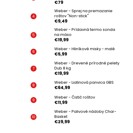
€79
Weber - Sprej na premazanie
roštov "Non-stick"
€9,49
Weber - Prídavná termo sonda
na mäso
€19,99
Weber - Hliníkové misky - malé
€5,99
Weber - Drevené prírodné pelety
Dub 8 kg
€19,99
Weber - Liatinová panvica GBS
€64,99
Weber - Čistič roštov
€11,99
Weber - Palivové nádoby Char-
Basket
€29,99