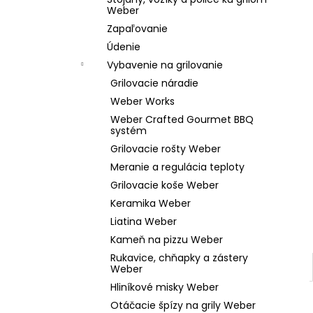
WEBER GO-ANYWHERE PRENOSNÝ GRIL
Weber
NA UHLIE
Zapaľovanie
€119,99
Údenie
Vybavenie na grilovanie
Grilovacie náradie
Weber Works
Weber Crafted Gourmet BBQ
systém
Grilovacie rošty Weber
Meranie a regulácia teploty
Grilovacie koše Weber
Keramika Weber
Liatina Weber
Kameň na pizzu Weber
Rukavice, chňapky a zástery
Weber
Hliníkové misky Weber
Otáčacie špízy na grily Weber