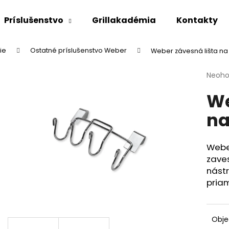
Príslušenstvo
Grillakadémia
Kontakty
ie
Ostatné príslušenstvo Weber
Weber závesná lišta na
Čo potrebujete nájsť?
Priem
Neoho
hodno
We
produ
HĽADAŤ
je
na
0,0
z
5
Odporúčame
hviezd
Webe
zaves
nástr
priam
Obj