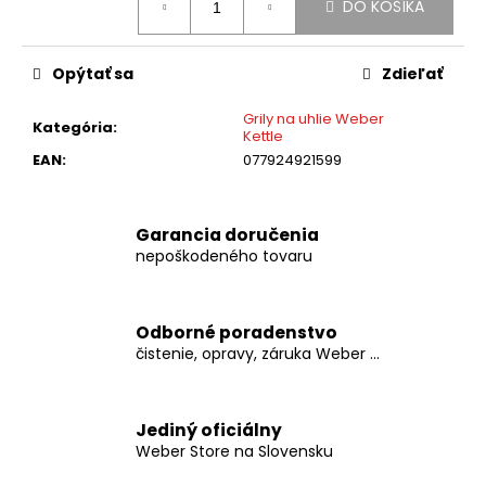
č
DO KOŠÍKA
cena:
a
m
e
Opýtať sa
Zdieľať
Grily na uhlie Weber
Kategória
:
Kettle
WEBER
-
EAN
:
077924921599
HLINÍKOVÉ
MISKY
-
MALÉ
Garancia doručenia
nepoškodeného tovaru
€5,99
Odborné poradenstvo
čistenie, opravy, záruka Weber ...
Jediný oficiálny
Weber Store na Slovensku