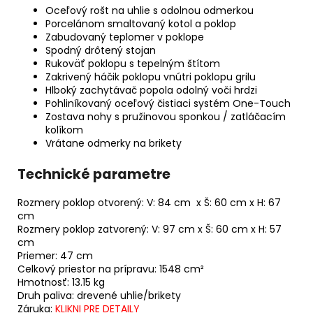
Oceľový rošt na uhlie s odolnou odmerkou
Porcelánom smaltovaný kotol a poklop
Zabudovaný teplomer v poklope
Spodný drôtený stojan
Rukoväť poklopu s tepelným štítom
Zakrivený háčik poklopu vnútri poklopu grilu
Hlboký zachytávač popola odolný voči hrdzi
Pohliníkovaný oceľový čistiaci systém One-Touch
Zostava nohy s pružinovou sponkou / zatláčacím
kolíkom
Vrátane odmerky na brikety
Technické parametre
Rozmery poklop otvorený: V: 84 cm x Š: 60 cm x H: 67
cm
Rozmery poklop zatvorený: V: 97 cm x Š: 60 cm x H: 57
cm
Priemer: 47 cm
Celkový priestor na prípravu: 1548 cm²
Hmotnosť: 13.15 kg
Druh paliva: drevené uhlie/brikety
Záruka:
KLIKNI PRE DETAILY