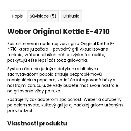
Popis
Súvisiace (5)
Diskusia
Weber Original Kettle E-4710
Zostaňte verní modernej verzii grilu Original Kettle E-
4710, ktorá ju začala - pôvodný gril.
Aktualizované
funkcie, vrátane dlhších nôh a zvýšená stabilita,
poskytujú ešte lepší zážitok z grilovania.
Systém čistenia jedným dotykom s hlbokým
zachytávačom popola znižuje bezproblémovú
manipuláciu s popolom, zatiaľ čo integrované háky s
nástrojmi zaručujú, že vždy budete mať svoje nástroje
na grilovanie vždy po ruke.
Zostrojený zakladateľom spoločnosti Weber a obľúbený
po celom svete, kultový gril je aj naďalej grilom určeným
pre všetkých.
Vlastnosti produktu