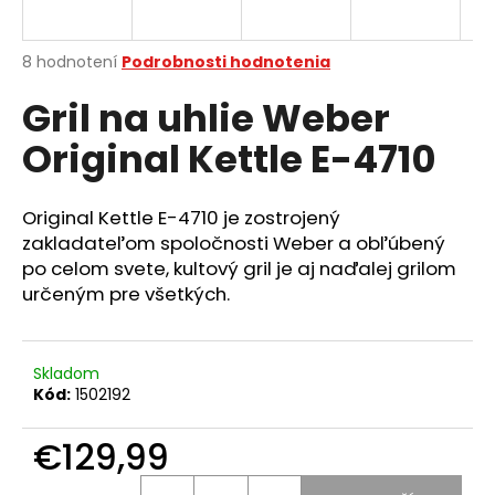
á
j
Priemerné
8 hodnotení
Podrobnosti hodnotenia
s
hodnotenie
Gril na uhlie Weber
produktu
ť
je
?
Original Kettle E-4710
2,6
z
5
hviezdičiek.
Original Kettle E-4710 je zostrojený
zakladateľom spoločnosti Weber a obľúbený
HĽADAŤ
po celom svete, kultový gril je aj naďalej grilom
určeným pre všetkých.
O
d
Skladom
Kód:
1502192
p
o
€129,99
r
ú
Jednotková