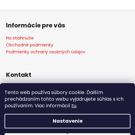
Z
á
Informácie pre vás
p
ä
Na stiahnutie
t
Obchodné podmienky
i
Podmienky ochrany osobných údajov
e
Kontakt
info
@
weber-store.sk
Tento web používa súbory cookie. Ďalším
+421 907 773 666
prechádzaním tohto webu vyjadrujete súhlas s ich
WEBER STORE Košice
používaním. Viac informácií
tu
.
weberstore_kosice
Nastavenie
Vytvoril Shoptet
Copyright 2026
weber-store.sk
. Všetky práva