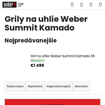
K
Prejsť
Hľadať
Náku
M
Prihlásen
na
o
obsah
Späť
Späť
košík
š
Grily na uhlie Weber
í
Č
Summit Kamado
k
o
p
Najpredávanejšie
o
t
r
Gril na uhlie Weber Summit Kamado E6
Skladom
e
€1 499
b
u
j
R
e
a
Najlacnejšie
Najdrahšie
Najpredávanejšie
Abecedne
t
d
e
e
n