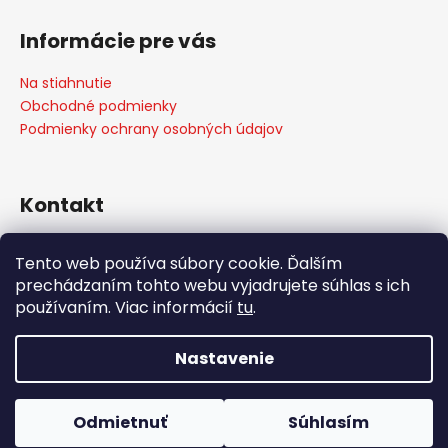
Z
ý
á
p
Informácie pre vás
p
i
ä
s
Na stiahnutie
t
u
Obchodné podmienky
i
Podmienky ochrany osobných údajov
e
Kontakt
info
@
weber-store.sk
Tento web používa súbory cookie. Ďalším
+421 907 773 666
prechádzaním tohto webu vyjadrujete súhlas s ich
WEBER STORE Košice
používaním. Viac informácií
tu
.
weberstore_kosice
Nastavenie
Vytvoril Shoptet
Copyright 2026
weber-store.sk
. Všetky práva
Odmietnuť
Súhlasím
vyhradené.