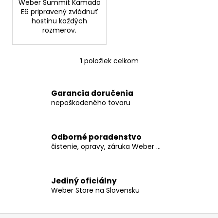
č
Weber Summit Kamado
a
E6 pripravený zvládnuť
hostinu každých
m
rozmerov.
e
1
položiek celkom
WEBER
O
-
v
ČISTIČ
l
ROŠTOV
Garancia doručenia
á
€11,99
nepoškodeného tovaru
d
a
c
Odborné poradenstvo
i
čistenie, opravy, záruka Weber ...
e
p
r
Jediný oficiálny
v
Weber Store na Slovensku
k
y
v