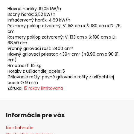
Hlavné horáky: 19,05 kW/h
Bočný horák: 3,52 kW/h
Infračervený horák: 4,69 kW/h
Rozmery poklop otvorený: V: 153 cm x Š: 180 cm x D: 75
cm
Rozmery poklop zatvorený: V: 133 cm x Š: 180 cm x D:
68,50 cm
Vrchný grilovací rošt: 2400 cm²
Hlavný grilovací priestor: 4394 cm² (48,90 cm x 90,81
cm)
Hmotnosť: 112 kg
Horáky z ušľachtilej ocele: 5
Grilovacie rošty: pevné grilovacie rošty z ušľachtilej
ocele ∅ 9 mm
Záruka:
15 rokov limitovaná
Z
á
Informácie pre vás
p
ä
Na stiahnutie