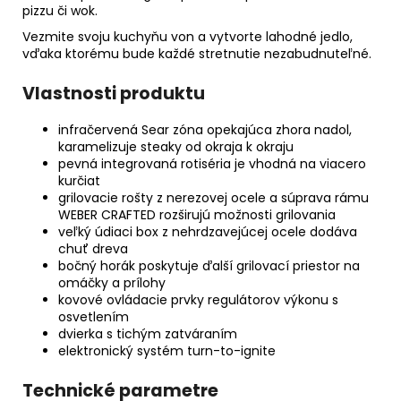
pizzu či wok.
Vezmite svoju kuchyňu von a vytvorte lahodné jedlo,
vďaka ktorému bude každé stretnutie nezabudnuteľné.
Vlastnosti produktu
infračervená Sear zóna opekajúca zhora nadol,
karamelizuje steaky od okraja k okraju
pevná integrovaná rotiséria je vhodná na viacero
kurčiat
grilovacie rošty z nerezovej ocele a súprava rámu
WEBER CRAFTED rozširujú možnosti grilovania
veľký údiaci box z nehrdzavejúcej ocele dodáva
chuť dreva
bočný horák poskytuje ďalší grilovací priestor na
omáčky a prílohy
kovové ovládacie prvky regulátorov výkonu s
osvetlením
dvierka s tichým zatváraním
elektronický systém turn-to-ignite
Technické parametre