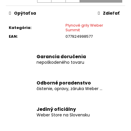
č
a
m
Opýtať sa
Zdieľať
e
Plynové grily Weber
Kategória
:
Summit
EAN
:
077924998577
WEBER
-
PRÍDAVNÁ
TERMO
Garancia doručenia
SONDA
NA
nepoškodeného tovaru
MÄSO
€19,99
Odborné poradenstvo
čistenie, opravy, záruka Weber ...
Jediný oficiálny
Weber Store na Slovensku