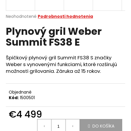
á
j
Priemerné
Neohodnotené
Podrobnosti hodnotenia
s
hodnotenie
Plynový gril Weber
produktu
ť
je
?
Summit FS38 E
0,0
z
5
hviezdičiek.
Špičkový plynový gril Summit FS38 S značky
Weber s vynovenými funkciami, ktoré rozširujú
HĽADAŤ
možnosti grilovania. Záruka až 15 rokov.
Objednané
O
Kód:
1500501
d
p
€4 499
o
r
Jednotková
ú
DO KOŠÍKA
cena: