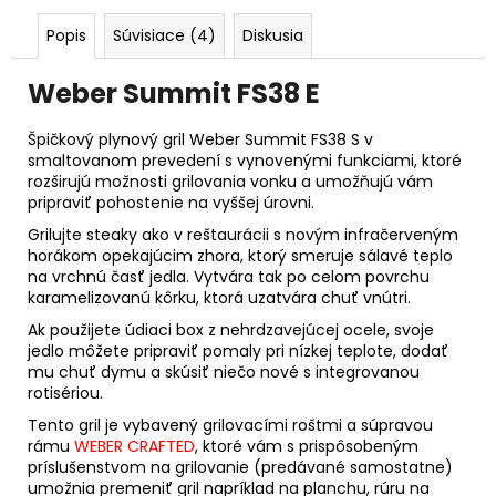
Popis
Súvisiace (4)
Diskusia
Weber Summit FS38 E
Špičkový plynový gril Weber Summit FS38 S v
smaltovanom prevedení s vynovenými funkciami, ktoré
rozširujú možnosti grilovania vonku a umožňujú vám
pripraviť pohostenie na vyššej úrovni.
Grilujte steaky ako v reštaurácii s novým infračerveným
horákom opekajúcim zhora, ktorý smeruje sálavé teplo
na vrchnú časť jedla. Vytvára tak po celom povrchu
karamelizovanú kôrku, ktorá uzatvára chuť vnútri.
Ak použijete údiaci box z nehrdzavejúcej ocele, svoje
jedlo môžete pripraviť pomaly pri nízkej teplote, dodať
mu chuť dymu a skúsiť niečo nové s integrovanou
rotisériou.
Tento gril je vybavený grilovacími roštmi a súpravou
rámu
WEBER CRAFTED
, ktoré vám s prispôsobeným
príslušenstvom na grilovanie (predávané samostatne)
umožnia premeniť gril napríklad na planchu, rúru na