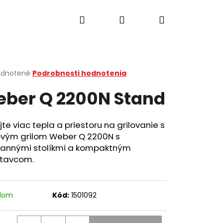
Hľadať
Prihlásenie
Nákupný
košík
erné
dnotené
Podrobnosti hodnotenia
tenie
ber Q 2200N Stand
ktu
jte viac tepla a priestoru na grilovanie s
ovým grilom Weber Q 2200N s
ičiek.
rannými stolíkmi a kompaktným
tavcom.
Nasledujúce
adom
Kód:
1501092