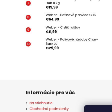
Dub 8 kg
€19,99
Weber - Liatinová panvica GBS
€64,99
Weber - Čistič roštov
€11,99
Weber - Palivové nádoby Char-
Basket
€29,99
Z
á
Informácie pre vás
p
ä
Na stiahnutie
t
Obchodné podmienky