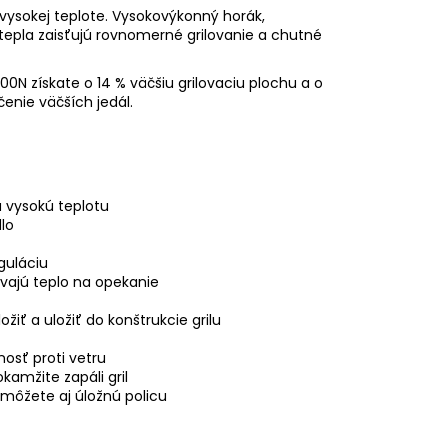
 vysokej teplote. Vysokovýkonný horák,
tepla zaisťujú rovnomerné grilovanie a chutné
N získate o 14 % väčšiu grilovaciu plochu a o
enie väčších jedál.
 vysokú teplotu
lo
guláciu
avajú teplo na opekanie
ožiť a uložiť do konštrukcie grilu
osť proti vetru
amžite zapáli gril
môžete aj úložnú policu