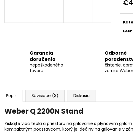
€4
WEBER - BRIKETY 8 KG
DARČEKOVÁ PO
GRILLAKADÉMIU
Jedn
€19,99
€79
cena
Kate
EAN
:
Garancia
Odborné
doručenia
poradenst
nepoškodeného
čistenie, opra
tovaru
záruka Weber 
Popis
Súvisiace (3)
Diskusia
Weber Q 2200N Stand
Získajte viac tepla a priestoru na grilovanie s plynovým gril
kompaktným podstavcom, ktorý je ideálny na grilovanie v záh