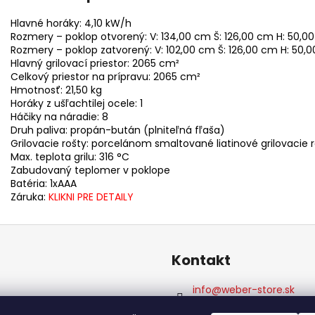
Hlavné horáky: 4,10 kW/h
Rozmery – poklop otvorený: V: 134,00 cm Š: 126,00 cm H: 50,0
Rozmery – poklop zatvorený: V: 102,00 cm Š: 126,00 cm H: 50,
Hlavný grilovací priestor: 2065 cm²
Celkový priestor na prípravu: 2065 cm²
Hmotnosť: 21,50 kg
Horáky z ušľachtilej ocele: 1
Háčiky na náradie: 8
Druh paliva: propán-bután (plniteľná fľaša)
Grilovacie rošty: porcelánom smaltované liatinové grilovacie 
Max. teplota grilu: 316 °C
Zabudovaný teplomer v poklope
Batéria: 1xAAA
Záruka:
KLIKNI PRE DETAILY
Kontakt
info
@
weber-store.sk
+421 907 773 666