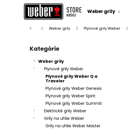
K
Prejsť
na
o
Weber grily
obsah
Späť
Späť
š
do
do
í
Domov
Weber grily
Plynové grily Weber
k
obchodu
obchodu
B
o
Kategórie
Preskočiť
č
kategórie
n
Weber grily
ý
Plynové grily Weber
p
Plynové grily Weber Q a
a
Traveler
n
Plynové grily Weber Genesis
e
Plynové grily Weber Spirit
l
Plynové grily Weber Summit
Elektrické grily Weber
Grily na uhlie Weber
Grily na uhlie Weber Master