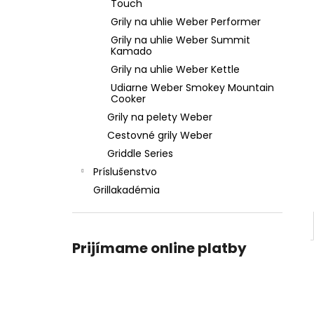
WEBER GO-ANYWHERE PRENOSNÝ GRIL
Touch
NA UHLIE
Grily na uhlie Weber Performer
€119,99
Grily na uhlie Weber Summit
Kamado
Grily na uhlie Weber Kettle
Udiarne Weber Smokey Mountain
Cooker
Grily na pelety Weber
Cestovné grily Weber
Griddle Series
Príslušenstvo
Grillakadémia
Prijímame online platby