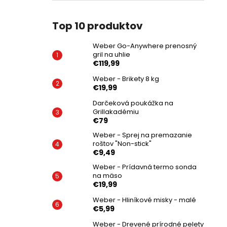
Top 10 produktov
Weber Go-Anywhere prenosný
gril na uhlie
€119,99
Weber - Brikety 8 kg
€19,99
Darčeková poukážka na
Grillakadémiu
€79
Weber - Sprej na premazanie
roštov "Non-stick"
€9,49
Weber - Prídavná termo sonda
na mäso
€19,99
Weber - Hliníkové misky - malé
€5,99
Weber - Drevené prírodné pelety