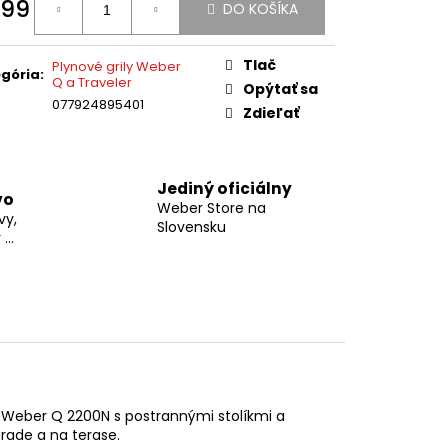
99
UKÁŽKA NA
DO KOŠÍKA
otková
:
Tlač
Plynové grily Weber
gória
:
Q a Traveler
Opýtať sa
077924895401
Zdieľať
Jediný oficiálny
vo
Weber Store na
vy,
Slovensku
...
om Weber Q 2200N s postrannými stolíkmi a
rade a na terase.