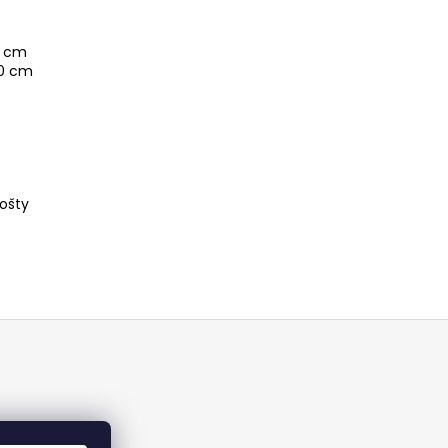
0 cm
00 cm
rošty