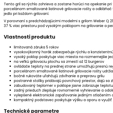
Tento gril sa rýchlo zohrieva a zostane horúci na opekanie pri
porcelánom smaltované liatinové grilovacie rošty a odkláňač 
jedlo pri každom grilovaní.
V porovnaní s predchádzajúcimi modelmi s grilom Weber Q 2100
37 % viac priestoru pod vysokým poklopom na grilovanie a peč
Vlastnosti produktu
limitovaná záruka 5 rokov
vysokovýkonný horák zabezpečuje rýchlu a konzistentnú
vysoký poklop poskytuje viac miesta na rozmernejšie jed
na veľkú grilovaciu plochu sa zmestí až 12 burgerov
ovládače teploty na prednej strane umožňujú presnú re
porcelánom smaltované liatinové grilovacie rošty udrži
bočné rukoväte uľahčujú zdvíhanie a prepravu grilu
postranné stolíky pridávajú povrchový priestor, dajú sa zl
zabudovaný teplomer v poklope jasne zobrazuje teplotu
zadný prieduch zlepšuje rovnomerné vyhrievanie a odoln
vylepšené elektronické zapaľovanie jediným stlačením ok
kompaktný podstavec poskytuje výšku a oporu a využiť 
Technické parametre