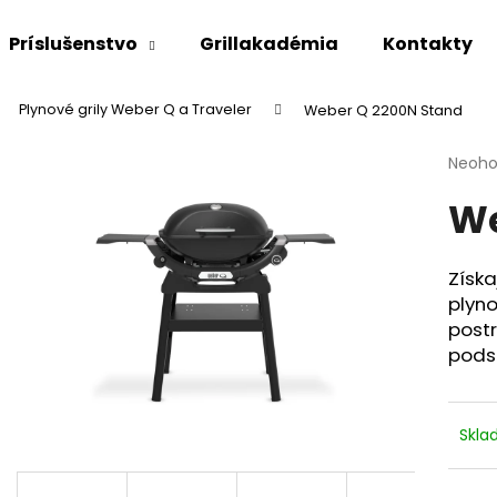
Príslušenstvo
Grillakadémia
Kontakty
Plynové grily Weber Q a Traveler
Weber Q 2200N Stand
Čo potrebujete nájsť?
Priem
Neoho
hodno
We
produ
HĽADAŤ
je
0,0
z
Získa
5
Odporúčame
plyn
hviezd
post
pods
Skl