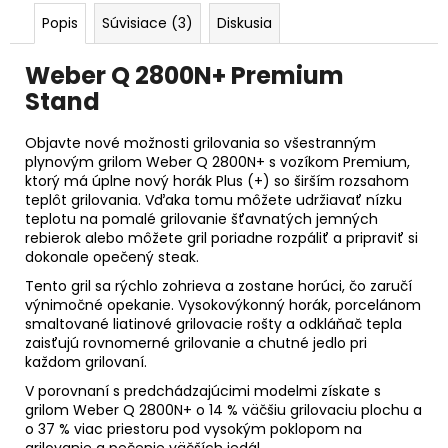
Popis
Súvisiace (3)
Diskusia
Weber Q 2800N+ Premium
Stand
Objavte nové možnosti grilovania so všestranným
plynovým grilom Weber Q 2800N+ s vozíkom Premium,
ktorý má úplne nový horák Plus (+) so širším rozsahom
teplôt grilovania. Vďaka tomu môžete udržiavať nízku
teplotu na pomalé grilovanie šťavnatých jemných
rebierok alebo môžete gril poriadne rozpáliť a pripraviť si
dokonale opečený steak.
Tento gril sa rýchlo zohrieva a zostane horúci, čo zaručí
výnimočné opekanie. Vysokovýkonný horák, porcelánom
smaltované liatinové grilovacie rošty a odkláňač tepla
zaisťujú rovnomerné grilovanie a chutné jedlo pri
každom grilovaní.
V porovnaní s predchádzajúcimi modelmi získate s
grilom Weber Q 2800N+ o 14 % väčšiu grilovaciu plochu a
o 37 % viac priestoru pod vysokým poklopom na