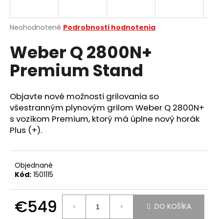
á
j
Priemerné
Neohodnotené
Podrobnosti hodnotenia
s
hodnotenie
Weber Q 2800N+
produktu
ť
je
?
Premium Stand
0,0
z
5
hviezdičiek.
Objavte nové možnosti grilovania so
všestranným plynovým grilom Weber Q 2800N+
HĽADAŤ
s vozíkom Premium, ktorý má úplne nový horák
Plus (+).
O
d
Objednané
Kód:
1501115
p
o
r
€549
DO KOŠÍKA
ú
Jednotková