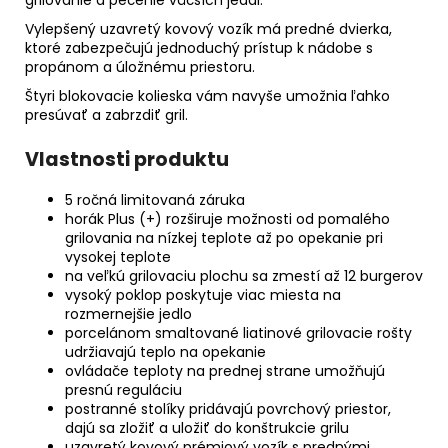
grilovanie a pečenie väčších jedál.
Vylepšený uzavretý kovový vozík má predné dvierka,
ktoré zabezpečujú jednoduchý prístup k nádobe s
propánom a úložnému priestoru.
Štyri blokovacie kolieska vám navyše umožnia ľahko
presúvať a zabrzdiť gril.
Vlastnosti produktu
5 ročná limitovaná záruka
horák Plus (+) rozširuje možnosti od pomalého
grilovania na nízkej teplote až po opekanie pri
vysokej teplote
na veľkú grilovaciu plochu sa zmestí až 12 burgerov
vysoký poklop poskytuje viac miesta na
rozmernejšie jedlo
porcelánom smaltované liatinové grilovacie rošty
udržiavajú teplo na opekanie
ovládače teploty na prednej strane umožňujú
presnú reguláciu
postranné stolíky pridávajú povrchový priestor,
dajú sa zložiť a uložiť do konštrukcie grilu
uzavretý kovový prémiový vozík s prednými