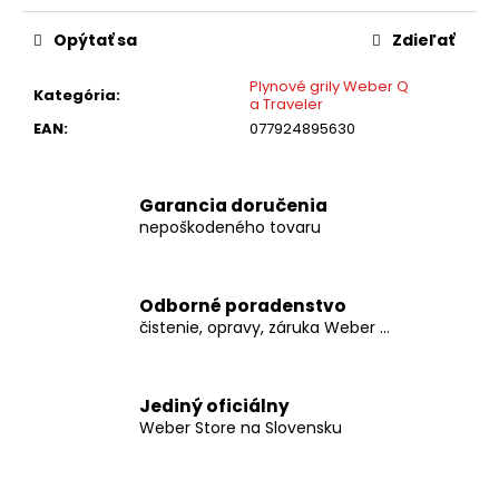
č
cena:
a
Opýtať sa
Zdieľať
m
e
Plynové grily Weber Q
Kategória
:
a Traveler
EAN
:
077924895630
WEBER
-
PRÍDAVNÁ
TERMO
Garancia doručenia
SONDA
nepoškodeného tovaru
NA
MÄSO
€19,99
Odborné poradenstvo
čistenie, opravy, záruka Weber ...
Jediný oficiálny
Weber Store na Slovensku