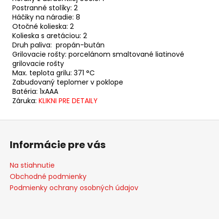
Postranné stolíky: 2
Háčiky na náradie: 8
Otočné kolieska: 2
Kolieska s aretáciou: 2
Druh paliva: propán-bután
Grilovacie rošty: porcelánom smaltované liatinové
grilovacie rošty
Max. teplota grilu: 371 °C
Zabudovaný teplomer v poklope
Batéria: 1xAAA
Záruka:
KLIKNI PRE DETAILY
Z
á
Informácie pre vás
p
ä
Na stiahnutie
t
Obchodné podmienky
i
Podmienky ochrany osobných údajov
e