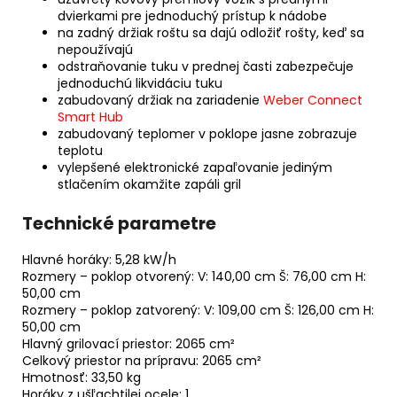
dvierkami pre jednoduchý prístup k nádobe
na zadný držiak roštu sa dajú odložiť rošty, keď sa
nepoužívajú
odstraňovanie tuku v prednej časti zabezpečuje
jednoduchú likvidáciu tuku
zabudovaný držiak na zariadenie
Weber Connect
Smart Hub
zabudovaný teplomer v poklope jasne zobrazuje
teplotu
vylepšené elektronické zapaľovanie jediným
stlačením okamžite zapáli gril
Technické parametre
Hlavné horáky: 5,28 kW/h
Rozmery – poklop otvorený: V: 140,00 cm Š: 76,00 cm H:
50,00 cm
Rozmery – poklop zatvorený: V: 109,00 cm Š: 126,00 cm H:
50,00 cm
Hlavný grilovací priestor: 2065 cm²
Celkový priestor na prípravu: 2065 cm²
Hmotnosť: 33,50 kg
Horáky z ušľachtilej ocele: 1