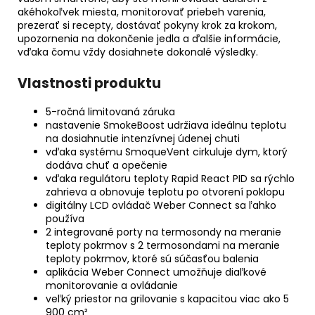
akéhokoľvek miesta, monitorovať priebeh varenia,
prezerať si recepty, dostávať pokyny krok za krokom,
upozornenia na dokončenie jedla a ďalšie informácie,
vďaka čomu vždy dosiahnete dokonalé výsledky.
Vlastnosti produktu
5-ročná limitovaná záruka
nastavenie SmokeBoost udržiava ideálnu teplotu
na dosiahnutie intenzívnej údenej chuti
vďaka systému SmoqueVent cirkuluje dym, ktorý
dodáva chuť a opečenie
vďaka regulátoru teploty Rapid React PID sa rýchlo
zahrieva a obnovuje teplotu po otvorení poklopu
digitálny LCD ovládač Weber Connect sa ľahko
používa
2 integrované porty na termosondy na meranie
teploty pokrmov s 2 termosondami na meranie
teploty pokrmov, ktoré sú súčasťou balenia
aplikácia Weber Connect umožňuje diaľkové
monitorovanie a ovládanie
veľký priestor na grilovanie s kapacitou viac ako 5
900 cm²