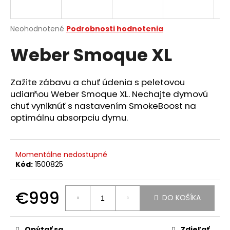
á
j
Priemerné
Neohodnotené
Podrobnosti hodnotenia
s
hodnotenie
Weber Smoque XL
produktu
ť
je
?
0,0
z
Zažite zábavu a chuť údenia s peletovou
5
udiarňou Weber Smoque XL. Nechajte dymovú
hviezdičiek.
chuť vyniknúť s nastavením SmokeBoost na
optimálnu absorpciu dymu.
HĽADAŤ
Momentálne nedostupné
O
Kód:
1500825
d
p
€999
o
DO KOŠÍKA
r
Jednotková
ú
cena:
Opýtať sa
Zdieľať