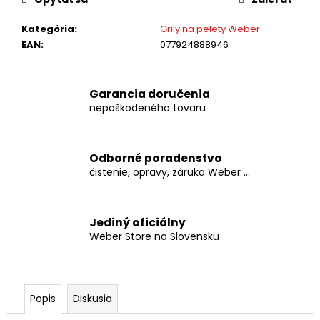
č
a
Kategória
:
Grily na pelety Weber
m
EAN
:
077924888946
e
WEBER
Garancia doručenia
-
nepoškodeného tovaru
LIATINOVÁ
PANVICA
GBS
Odborné poradenstvo
€64,99
čistenie, opravy, záruka Weber ...
Jediný oficiálny
Weber Store na Slovensku
Popis
Diskusia