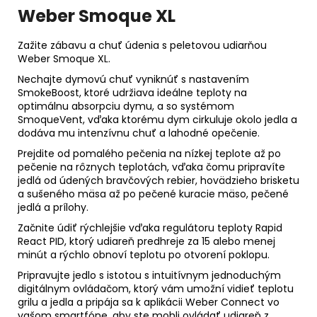
Weber Smoque XL
Zažite zábavu a chuť údenia s peletovou udiarňou
Weber Smoque XL.
Nechajte dymovú chuť vyniknúť s nastavením
SmokeBoost, ktoré udržiava ideálne teploty na
optimálnu absorpciu dymu, a so systémom
SmoqueVent, vďaka ktorému dym cirkuluje okolo jedla a
dodáva mu intenzívnu chuť a lahodné opečenie.
Prejdite od pomalého pečenia na nízkej teplote až po
pečenie na rôznych teplotách, vďaka čomu pripravíte
jedlá od údených bravčových rebier, hovädzieho brisketu
a sušeného mäsa až po pečené kuracie mäso, pečené
jedlá a prílohy.
Začnite údiť rýchlejšie vďaka regulátoru teploty Rapid
React PID, ktorý udiareň predhreje za 15 alebo menej
minút a rýchlo obnoví teplotu po otvorení poklopu.
Pripravujte jedlo s istotou s intuitívnym jednoduchým
digitálnym ovládačom, ktorý vám umožní vidieť teplotu
grilu a jedla a pripája sa k aplikácii Weber Connect vo
vašom smartfóne, aby ste mohli ovládať udiareň z