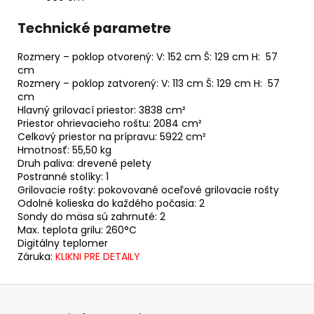
Technické parametre
Rozmery – poklop otvorený: V: 152 cm Š: 129 cm H: 57
cm
Rozmery – poklop zatvorený: V: 113 cm Š: 129 cm H: 57
cm
Hlavný grilovací priestor: 3838 cm²
Priestor ohrievacieho roštu: 2084 cm²
Celkový priestor na prípravu: 5922 cm²
Hmotnosť: 55,50 kg
Druh paliva: drevené pelety
Postranné stolíky: 1
Grilovacie rošty: pokovované oceľové grilovacie rošty
Odolné kolieska do každého počasia: 2
Sondy do mäsa sú zahrnuté: 2
Max. teplota grilu: 260°C
Digitálny teplomer
Záruka:
KLIKNI PRE DETAILY
Z
á