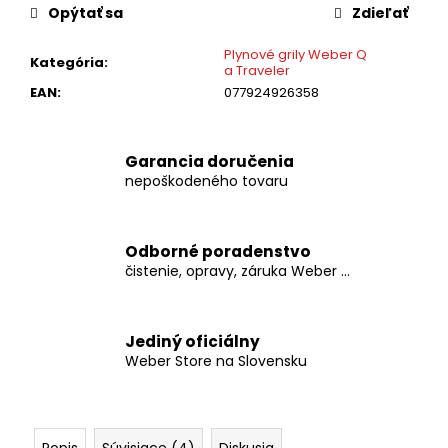
č
Opýtať sa
Zdieľať
a
m
Plynové grily Weber Q
Kategória
:
e
a Traveler
EAN
:
077924926358
WEBER
-
PRÍDAVNÁ
Garancia doručenia
TERMO
nepoškodeného tovaru
SONDA
NA
MÄSO
Odborné poradenstvo
€19,99
čistenie, opravy, záruka Weber ...
Jediný oficiálny
Weber Store na Slovensku
Popis
Súvisiace (4)
Diskusia