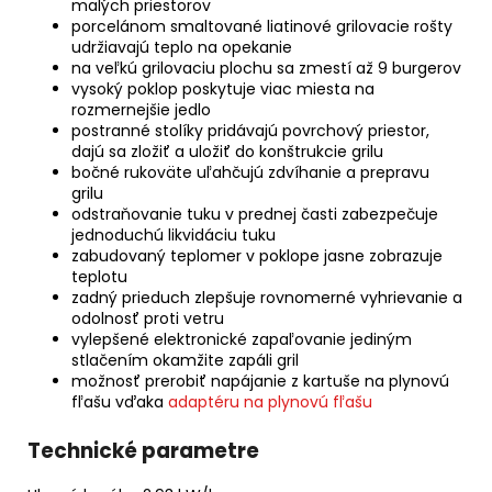
malých priestorov
porcelánom smaltované liatinové grilovacie rošty
udržiavajú teplo na opekanie
na veľkú grilovaciu plochu sa zmestí až 9 burgerov
vysoký poklop poskytuje viac miesta na
rozmernejšie jedlo
postranné stolíky pridávajú povrchový priestor,
dajú sa zložiť a uložiť do konštrukcie grilu
bočné rukoväte uľahčujú zdvíhanie a prepravu
grilu
odstraňovanie tuku v prednej časti zabezpečuje
jednoduchú likvidáciu tuku
zabudovaný teplomer v poklope jasne zobrazuje
teplotu
zadný prieduch zlepšuje rovnomerné vyhrievanie a
odolnosť proti vetru
vylepšené elektronické zapaľovanie jediným
stlačením okamžite zapáli gril
možnosť prerobiť napájanie z kartuše na plynovú
fľašu vďaka
adaptéru na plynovú fľašu
Technické parametre