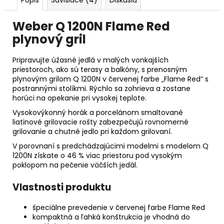
Weber Q 1200N Flame Red
plynový gril
Pripravujte úžasné jedlá v malých vonkajších
priestoroch, ako sú terasy a balkóny, s prenosným
plynovým grilom Q 1200N v červenej farbe „Flame Red“ s
postrannými stolíkmi. Rýchlo sa zohrieva a zostane
horúci na opekanie pri vysokej teplote.
Vysokovýkonný horák a porcelánom smaltované
liatinové grilovacie rošty zabezpečujú rovnomerné
grilovanie a chutné jedlo pri každom grilovaní.
V porovnaní s predchádzajúcimi modelmi s modelom Q
1200N získate o 46 % viac priestoru pod vysokým
poklopom na pečenie väčších jedál.
Vlastnosti produktu
špeciálne prevedenie v červenej farbe Flame Red
kompaktná a ľahká konštrukcia je vhodná do