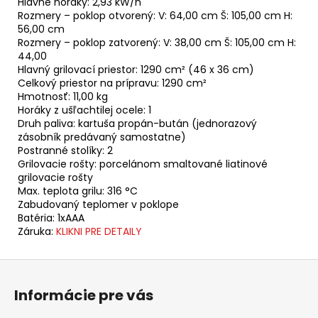
Hlavné horáky: 2,93 kW/h
Rozmery – poklop otvorený: V: 64,00 cm Š: 105,00 cm H:
56,00 cm
Rozmery – poklop zatvorený: V: 38,00 cm Š: 105,00 cm H:
44,00
Hlavný grilovací priestor: 1290 cm² (46 x 36 cm)
Celkový priestor na prípravu: 1290 cm²
Hmotnosť: 11,00 kg
Horáky z ušľachtilej ocele: 1
Druh paliva: kartuša propán-bután (jednorazový
zásobník predávaný samostatne)
Postranné stolíky: 2
Grilovacie rošty: porcelánom smaltované liatinové
grilovacie rošty
Max. teplota grilu: 316 °C
Zabudovaný teplomer v poklope
Batéria: 1xAAA
Záruka:
KLIKNI PRE DETAILY
Z
á
Informácie pre vás
p