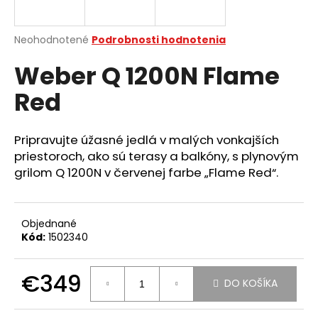
á
j
Priemerné
Neohodnotené
Podrobnosti hodnotenia
s
hodnotenie
Weber Q 1200N Flame
produktu
ť
je
?
Red
0,0
z
5
hviezdičiek.
Pripravujte úžasné jedlá v malých vonkajších
priestoroch, ako sú terasy a balkóny, s plynovým
HĽADAŤ
grilom Q 1200N v červenej farbe „Flame Red“.
Objednané
O
Kód:
1502340
d
p
o
€349
DO KOŠÍKA
r
Jednotková
ú
cena: