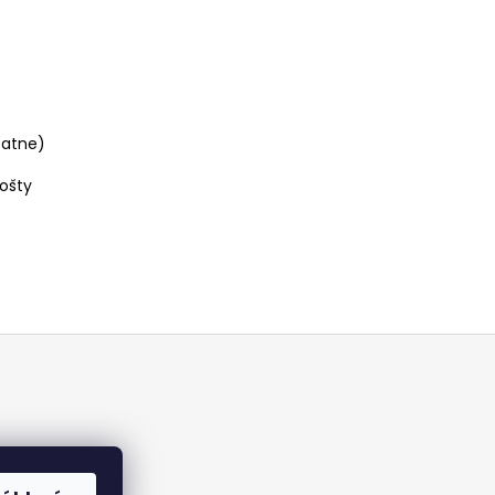
tatne)
rošty