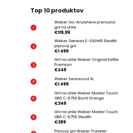
Top 10 produktov
Weber Go-Anywhere prenosný
gril na uhlie
€119,99
Weber Genesis E-330WR Stealth
plynový gril
€1 499
Gril na uhlie Weber Original Kettle
Premium
€249
Weber Searwood XL
€1 499
Gril na uhlie Weber Master Touch
GBS C-5755 Burnt Orange
€349
Gril na uhlie Weber Master Touch
GBS C-5755 Stealth
€389
Plynový gril Weber Traveler