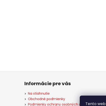
Z
á
Informácie pre vás
p
ä
Na stiahnutie
t
Obchodné podmienky
Tento web 
i
Podmienky ochrany osobných údajov