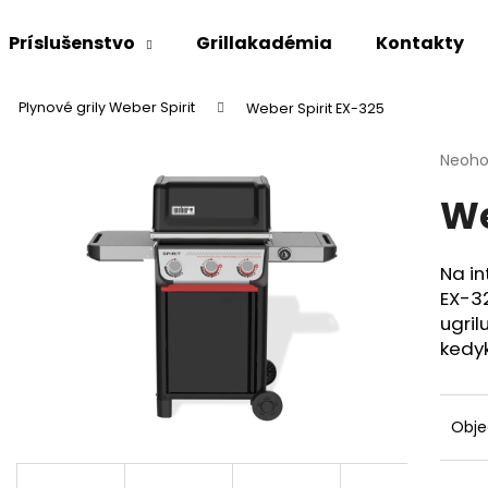
Príslušenstvo
Grillakadémia
Kontakty
Plynové grily Weber Spirit
Weber Spirit EX-325
Čo potrebujete nájsť?
Priem
Neoho
hodno
We
produ
HĽADAŤ
je
0,0
z
Na in
5
Odporúčame
EX-32
hviezd
ugril
kedy
Obj