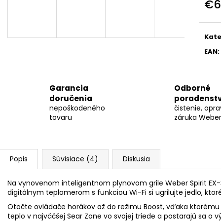
€6
WEBER GENESIS E-330WR STEALTH
GRIL NA UHLIE W
PLYNOVÝ GRIL
PREMIUM
Jedn
€1 499
€249
cena
Kate
EAN
:
Garancia
Odborné
doručenia
poradenst
nepoškodeného
čistenie, opra
tovaru
záruka Weber 
Popis
Súvisiace (4)
Diskusia
Na vynovenom inteligentnom plynovom grile Weber Spirit EX-
digitálnym teplomerom s funkciou Wi-Fi si ugrilujte jedlo, kto
Otočte ovládače horákov až do režimu Boost, vďaka ktorému 
teplo v najväčšej Sear Zone vo svojej triede a postarajú sa o