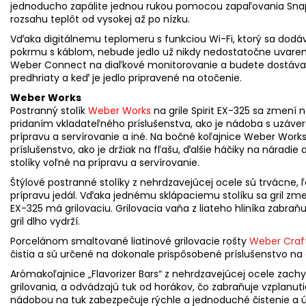
jednoducho zapálite jednou rukou pomocou zapaľovania Snap-
rozsahu teplôt od vysokej až po nízku.
Vďaka digitálnemu teplomeru s funkciou Wi-Fi, ktorý sa dod
pokrmu s káblom, nebude jedlo už nikdy nedostatočne uvarené
Weber Connect na diaľkové monitorovanie a budete dostávať 
predhriaty a keď je jedlo pripravené na otočenie.
Weber Works
Postranný stolík
Weber Works
na grile Spirit EX-325 sa zmení n
pridaním vkladateľného príslušenstva, ako je nádoba s uzáver
prípravu a servírovanie a iné. Na bočné koľajnice Weber Wor
príslušenstvo, ako je držiak na fľašu, ďalšie háčiky na náradie 
stolíky voľné na prípravu a servírovanie.
Štýlové postranné stolíky z nehrdzavejúcej ocele sú trvácne, ľa
prípravu jedál. Vďaka jednému sklápaciemu stolíku sa gril zmes
EX-325 má grilovaciu. Grilovacia vaňa z liateho hliníka zabr
gril dlho vydrží.
Porcelánom smaltované liatinové grilovacie rošty
Weber Craf
čistia a sú určené na dokonale prispôsobené príslušenstvo na 
Arómakoľajnice „Flavorizer Bars“ z nehrdzavejúcej ocele zachy
grilovania, a odvádzajú tuk od horákov, čo zabraňuje vzplan
nádobou na tuk zabezpečuje rýchle a jednoduché čistenie a ú