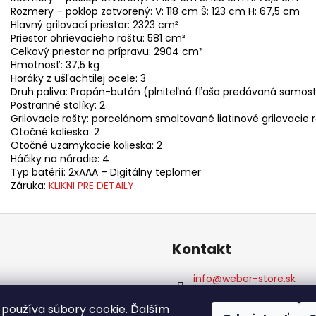
Rozmery – poklop zatvorený: V: 118 cm Š: 123 cm H: 67,5 cm
Hlavný grilovací priestor: 2323 cm²
Priestor ohrievacieho roštu: 581 cm²
Celkový priestor na prípravu: 2904 cm²
Hmotnosť: 37,5 kg
Horáky z ušľachtilej ocele: 3
Druh paliva: Propán-bután (plniteľná fľaša predávaná samos
Postranné stolíky: 2
Grilovacie rošty: porcelánom smaltované liatinové grilovacie 
Otočné kolieska: 2
Otočné uzamykacie kolieska: 2
Háčiky na náradie: 4
Typ batérií: 2xAAA – Digitálny teplomer
Záruka:
KLIKNI PRE DETAILY
Kontakt
info
@
weber-store.sk
+421 907 773 666
používa súbory cookie. Ďalším
WEBER STORE Košice