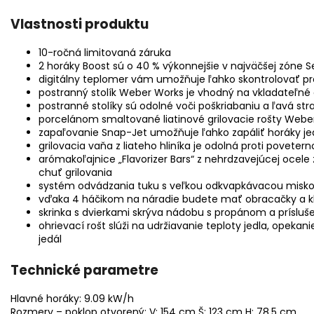
Vlastnosti produktu
10-ročná limitovaná záruka
2 horáky Boost sú o 40 % výkonnejšie v najväčšej zóne Se
digitálny teplomer vám umožňuje ľahko skontrolovať pres
postranný stolík Weber Works je vhodný na vkladateľné
postranné stolíky sú odolné voči poškriabaniu a ľavá str
porcelánom smaltované liatinové grilovacie rošty Webe
zapaľovanie Snap-Jet umožňuje ľahko zapáliť horáky j
grilovacia vaňa z liateho hliníka je odolná proti povet
arómakoľajnice „Flavorizer Bars“ z nehrdzavejúcej ocele
chuť grilovania
systém odvádzania tuku s veľkou odkvapkávacou misko
vďaka 4 háčikom na náradie budete mať obracačky a kl
skrinka s dvierkami skrýva nádobu s propánom a prísluše
ohrievací rošt slúži na udržiavanie teploty jedla, opeka
jedál
Technické parametre
Hlavné horáky: 9.09 kW/h
Rozmery – poklop otvorený: V: 154 cm Š: 123 cm H: 78,5 cm