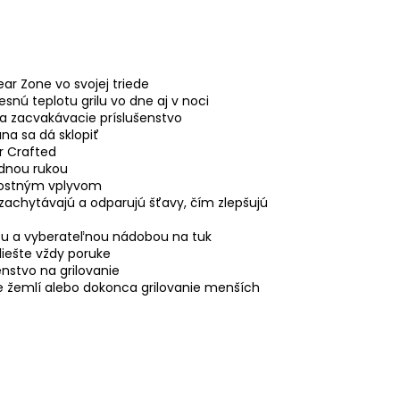
ar Zone vo svojej triede
nú teplotu grilu vo dne aj v noci
 a zacvakávacie príslušenstvo
ana sa dá sklopiť
r Crafted
ednou rukou
ernostným vplyvom
 zachytávajú a odparujú šťavy, čím zlepšujú
u a vyberateľnou nádobou na tuk
iešte vždy poruke
nstvo na grilovanie
nie žemlí alebo dokonca grilovanie menších