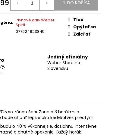
99
EBER ORIGINAL KETTLE
DO KOŠÍKA
otková
:
Tlač
Plynové grily Weber
gória
:
Spirit
Opýtať sa
077924923845
Zdieľať
Jediný oficiálny
vo
Weber Store na
vy,
Slovensku
...
325 so zónou Sear Zone a 3 horákmi a
ré bude chutiť lepšie ako kedykoľvek predtým.
budú o 40 % výkonnejšie, dosiahnu intenzívne
 výrazné a chutné opekanie. Každý horák