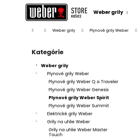
K
Prejsť
na
o
Weber grily
obsah
Späť
Späť
š
do
do
í
Domov
Weber grily
Plynové grily Weber
k
obchodu
obchodu
B
o
Kategórie
Preskočiť
č
kategórie
n
Weber grily
ý
Plynové grily Weber
p
Plynové grily Weber Q a Traveler
a
Plynové grily Weber Genesis
n
Plynové grily Weber Spirit
e
Plynové grily Weber Summit
l
Elektrické grily Weber
Grily na uhlie Weber
Grily na uhlie Weber Master
Touch