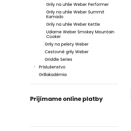
WEBER GO-ANYWHERE PRENOSNÝ GRIL
Grily na uhlie Weber Performer
NA UHLIE
Grily na uhlie Weber Summit
€119,99
Kamado
Grily na uhlie Weber Kettle
Udiarne Weber Smokey Mountain
Cooker
Grily na pelety Weber
Cestovné grily Weber
Griddle Series
Príslušenstvo
Grillakadémia
Prijímame online platby