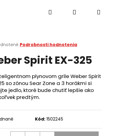
Hľadať
Prihlásenie
Nákupný
košík
erné
dnotené
Podrobnosti hodnotenia
tenie
ber Spirit EX-325
ktu
teligentnom plynovom grile Weber Spirit
5 so zónou Sear Zone a 3 horákmi si
ičiek.
ujte jedlo, ktoré bude chutiť lepšie ako
koľvek predtým.
Nasledujúce
ednané
Kód:
1502245