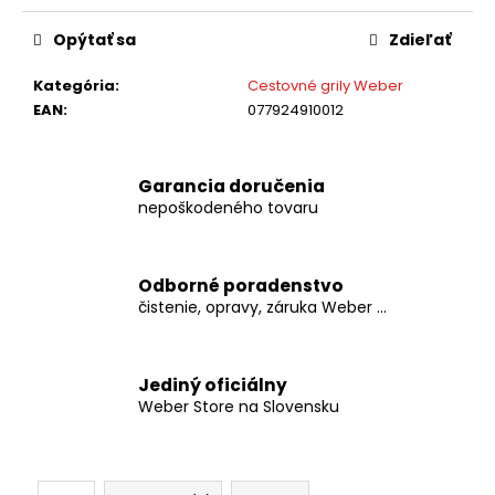
č
cena:
a
Opýtať sa
Zdieľať
m
e
Kategória
:
Cestovné grily Weber
EAN
:
077924910012
WEBER
Q
2200N
Garancia doručenia
STAND
nepoškodeného tovaru
€499
Odborné poradenstvo
čistenie, opravy, záruka Weber ...
Jediný oficiálny
Weber Store na Slovensku