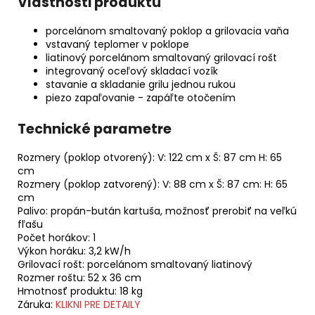
Vlastnosti produktu
porcelánom smaltovaný poklop a grilovacia vaňa
vstavaný teplomer v poklope
liatinový porcelánom smaltovaný grilovací rošt
integrovaný oceľový skladací vozík
stavanie a skladanie grilu jednou rukou
piezo zapaľovanie - zapáľte otočením
Technické parametre
Rozmery (poklop otvorený): V: 122 cm x Š: 87 cm H: 65
cm
Rozmery (poklop zatvorený): V: 88 cm x Š: 87 cm: H: 65
cm
Palivo: propán-bután kartuša, možnosť prerobiť na veľkú
fľašu
Počet horákov: 1
Výkon horáku: 3,2 kW/h
Grilovací rošt: porcelánom smaltovaný liatinový
Rozmer roštu: 52 x 36 cm
Hmotnosť produktu: 18 kg
Záruka:
KLIKNI PRE DETAILY