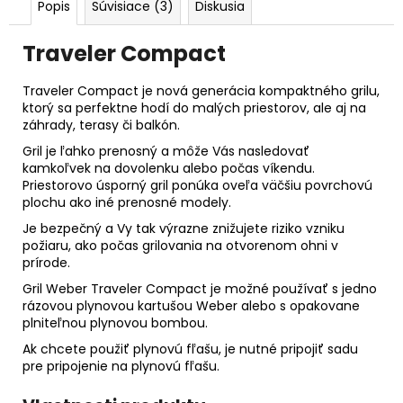
Popis
Súvisiace (3)
Diskusia
Traveler Compact
Traveler Compact je nová generácia kompaktného grilu,
ktorý sa perfektne hodí do malých priestorov, ale aj na
záhrady, terasy či balkón.
Gril je ľahko prenosný a môže Vás nasledovať
kamkoľvek na dovolenku alebo počas víkendu.
Priestorovo úsporný gril ponúka oveľa väčšiu povrchovú
plochu ako iné prenosné modely.
Je bezpečný a Vy tak výrazne znižujete riziko vzniku
požiaru, ako počas grilovania na otvorenom ohni v
prírode.
Gril Weber Traveler Compact je možné používať s jedno
rázovou plynovou kartušou Weber alebo s opakovane
plniteľnou plynovou bombou.
Ak chcete použiť plynovú fľašu, je nutné pripojiť sadu
pre pripojenie na plynovú fľašu.