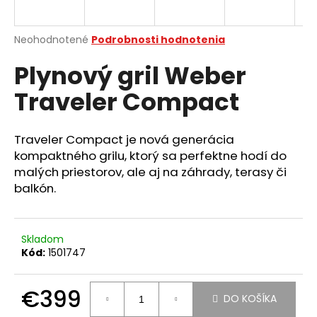
á
j
Priemerné
Neohodnotené
Podrobnosti hodnotenia
s
hodnotenie
Plynový gril Weber
produktu
ť
je
?
Traveler Compact
0,0
z
5
hviezdičiek.
Traveler Compact je nová generácia
kompaktného grilu, ktorý sa perfektne hodí do
HĽADAŤ
malých priestorov, ale aj na záhrady, terasy či
balkón.
O
d
Skladom
Kód:
1501747
p
o
r
€399
DO KOŠÍKA
ú
Jednotková