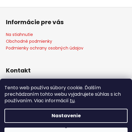
Z
á
Informácie pre vás
p
ä
Na stiahnutie
t
Obchodné podmienky
i
Podmienky ochrany osobných údajov
e
Kontakt
info
@
weber-store.sk
Tento web používa súbory cookie. Ďalším
+421 907 773 666
prechádzaním tohto webu vyjadrujete súhlas s ich
WEBER STORE Košice
používaním. Viac informácií
tu
.
weberstore_kosice
Nastavenie
Vytvoril Shoptet
Copyright 2026
weber-store.sk
. Všetky práva