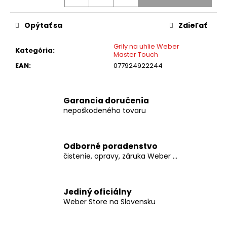
č
Jednotková
a
cena:
m
Opýtať sa
Zdieľať
e
Grily na uhlie Weber
Kategória
:
Master Touch
GRIL
EAN
:
077924922244
NA
UHLIE
WEBER
MASTER
Garancia doručenia
TOUCH
nepoškodeného tovaru
GBS
C-
5755
BURNT
Odborné poradenstvo
ORANGE
čistenie, opravy, záruka Weber ...
€349
Jediný oficiálny
Weber Store na Slovensku