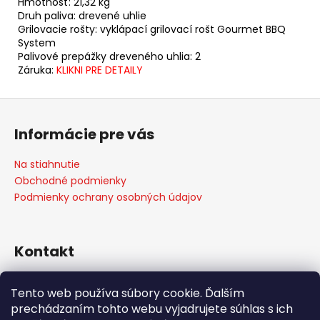
Hmotnosť: 21,32 kg
Druh paliva: drevené uhlie
Grilovacie rošty: vyklápací grilovací rošt Gourmet BBQ
System
Palivové prepážky dreveného uhlia: 2
Záruka:
KLIKNI PRE DETAILY
Z
á
Informácie pre vás
p
ä
Na stiahnutie
t
Obchodné podmienky
i
Podmienky ochrany osobných údajov
e
Kontakt
info
@
weber-store.sk
Tento web používa súbory cookie. Ďalším
+421 907 773 666
prechádzaním tohto webu vyjadrujete súhlas s ich
WEBER STORE Košice