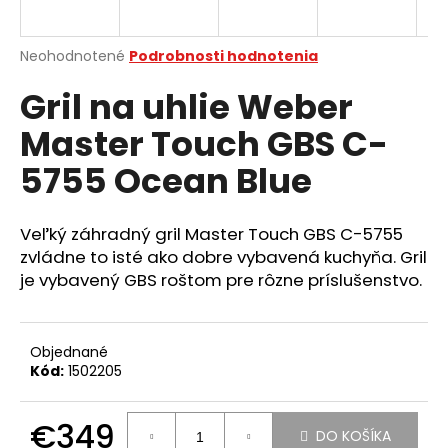
á
j
Priemerné
Neohodnotené
Podrobnosti hodnotenia
s
hodnotenie
Gril na uhlie Weber
produktu
ť
je
?
Master Touch GBS C-
0,0
z
5755 Ocean Blue
5
hviezdičiek.
Veľký záhradný gril Master Touch GBS C-5755
HĽADAŤ
zvládne to isté ako dobre vybavená kuchyňa. Gril
je vybavený GBS roštom pre rôzne príslušenstvo.
O
d
Objednané
p
Kód:
1502205
o
r
€349
ú
DO KOŠÍKA