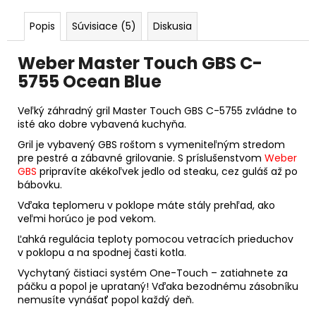
Popis
Súvisiace (5)
Diskusia
Weber Master Touch GBS C-
5755 Ocean Blue
Veľký záhradný gril Master Touch GBS C-5755 zvládne to
isté ako dobre vybavená kuchyňa.
Gril je vybavený GBS roštom s vymeniteľným stredom
pre pestré a zábavné grilovanie. S príslušenstvom
Weber
GBS
pripravíte akékoľvek jedlo od steaku, cez guláš až po
bábovku.
Vďaka teplomeru v poklope máte stály prehľad, ako
veľmi horúco je pod vekom.
Ľahká regulácia teploty pomocou vetracích prieduchov
v poklopu a na spodnej časti kotla.
Vychytaný čistiaci systém One-Touch – zatiahnete za
páčku a popol je uprataný! Vďaka bezodnému zásobníku
nemusíte vynášať popol každý deň.