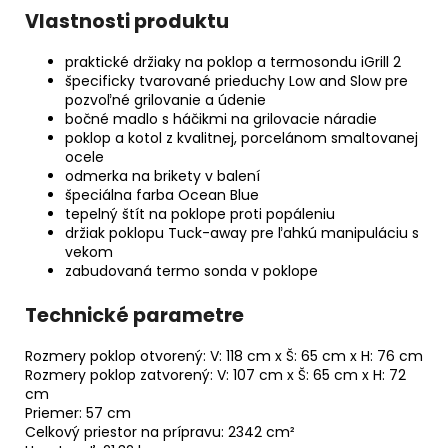
Vlastnosti produktu
praktické držiaky na poklop a termosondu iGrill 2
špecificky tvarované prieduchy Low and Slow pre
pozvoľné grilovanie a údenie
bočné madlo s háčikmi na grilovacie náradie
poklop a kotol z kvalitnej, porcelánom smaltovanej
ocele
odmerka na brikety v balení
špeciálna farba Ocean Blue
tepelný štít na poklope proti popáleniu
držiak poklopu Tuck-away pre ľahkú manipuláciu s
vekom
zabudovaná termo sonda v poklope
Technické parametre
Rozmery poklop otvorený: V: 118 cm x Š: 65 cm x H: 76 cm
Rozmery poklop zatvorený: V: 107 cm x Š: 65 cm x H: 72
cm
Priemer: 57 cm
Celkový priestor na prípravu: 2342 cm²