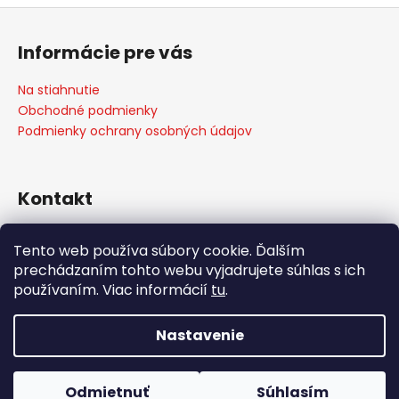
Z
á
Informácie pre vás
p
ä
Na stiahnutie
t
Obchodné podmienky
i
Podmienky ochrany osobných údajov
e
Kontakt
info
@
weber-store.sk
Tento web používa súbory cookie. Ďalším
+421 907 773 666
prechádzaním tohto webu vyjadrujete súhlas s ich
WEBER STORE Košice
používaním. Viac informácií
tu
.
weberstore_kosice
Nastavenie
Vytvoril Shoptet
Copyright 2026
weber-store.sk
. Všetky práva
Odmietnuť
Súhlasím
vyhradené.