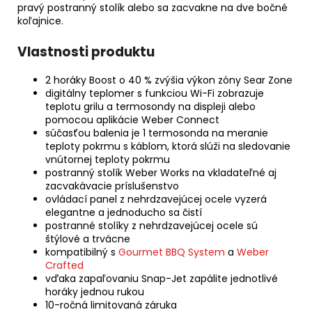
pravý postranný stolík alebo sa zacvakne na dve bočné
koľajnice.
Vlastnosti produktu
2 horáky Boost o 40 % zvýšia výkon zóny Sear Zone
digitálny teplomer s funkciou Wi-Fi zobrazuje
teplotu grilu a termosondy na displeji alebo
pomocou aplikácie Weber Connect
súčasťou balenia je 1 termosonda na meranie
teploty pokrmu s káblom, ktorá slúži na sledovanie
vnútornej teploty pokrmu
postranný stolík Weber Works na vkladateľné aj
zacvakávacie príslušenstvo
ovládací panel z nehrdzavejúcej ocele vyzerá
elegantne a jednoducho sa čistí
postranné stolíky z nehrdzavejúcej ocele sú
štýlové a trvácne
kompatibilný s
Gourmet BBQ System
a
Weber
Crafted
vďaka zapaľovaniu Snap-Jet zapálite jednotlivé
horáky jednou rukou
10-ročná limitovaná záruka