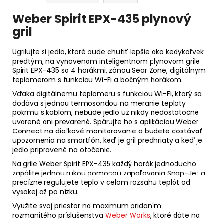
Weber Spirit EPX-435 plynový
gril
Ugrilujte si jedlo, ktoré bude chutiť lepšie ako kedykoľvek
predtým, na vynovenom inteligentnom plynovom grile
Spirit EPX-435 so 4 horákmi, zónou Sear Zone, digitálnym
teplomerom s funkciou Wi-Fi a bočným horákom.
Vďaka digitálnemu teplomeru s funkciou Wi-Fi, ktorý sa
dodáva s jednou termosondou na meranie teploty
pokrmu s káblom, nebude jedlo už nikdy nedostatočne
uvarené ani prevarené. Spárujte ho s aplikáciou Weber
Connect na diaľkové monitorovanie a budete dostávať
upozornenia na smartfón, keď je gril predhriaty a keď je
jedlo pripravené na otočenie.
Na grile Weber Spirit EPX-435 každý horák jednoducho
zapálite jednou rukou pomocou zapaľovania Snap-Jet a
precízne regulujete teplo v celom rozsahu teplôt od
vysokej až po nízku.
Využite svoj priestor na maximum pridaním
rozmanitého príslušenstva
Weber Works
, ktoré dáte na