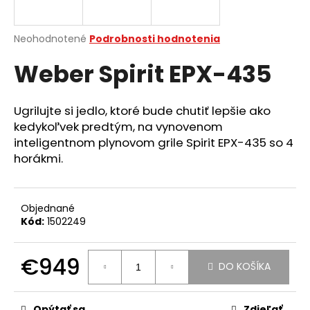
á
j
Priemerné
Neohodnotené
Podrobnosti hodnotenia
s
hodnotenie
Weber Spirit EPX-435
produktu
ť
je
?
0,0
z
Ugrilujte si jedlo, ktoré bude chutiť lepšie ako
5
kedykoľvek predtým, na vynovenom
hviezdičiek.
inteligentnom plynovom grile Spirit EPX-435 so 4
horákmi.
HĽADAŤ
Objednané
O
Kód:
1502249
d
p
€949
o
DO KOŠÍKA
r
Jednotková
ú
cena:
Opýtať sa
Zdieľať