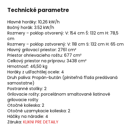
Technické parametre
Hlavné horáky: 10,26 kW/h
Bočný horák: 3.52 kW/h
Rozmery – poklop otvorený: V: 154 cm Š: 132 cm H: 78,5
cm
Rozmery – poklop zatvorený: V: 118 cm S: 132 cm H: 65 cm
Hlavný grilovací priestor: 2761 cm²
Priestor ohrievacieho roštu: 677 cm²
Celkový priestor na prípravu: 3438 cm²
Hmotnosť: 46,50 kg
Horáky z ušľachtilej ocele: 4
Druh paliva: Propán-bután (plniteľná fľaša predávaná
samostatne)
Postranné stolíky: 2
Grilovacie rošty: porcelánom smaltované liatinové
grilovacie rošty
Otočné kolieska: 2
Otočné uzamykacie kolieska: 2
Háčiky na náradie: 4
Záruka:
KLIKNI PRE DETAILY