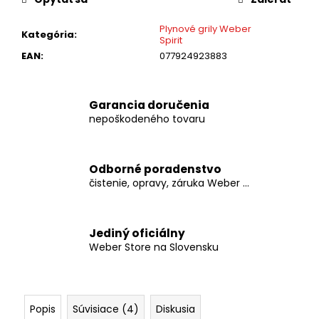
č
a
Plynové grily Weber
m
Kategória
:
Spirit
e
EAN
:
077924923883
WEBER
-
Garancia doručenia
HLINÍKOVÉ
nepoškodeného tovaru
MISKY
-
MALÉ
Odborné poradenstvo
€5,99
čistenie, opravy, záruka Weber ...
Jediný oficiálny
Weber Store na Slovensku
Popis
Súvisiace (4)
Diskusia